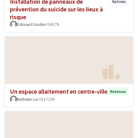
Installation de panneaux de
Retirée
prévention du suicide sur les lieux à
risque
Edouard Godier
0
5
Un espace allaitement en centre-ville
Retenue
Nathalie Luc
1
10