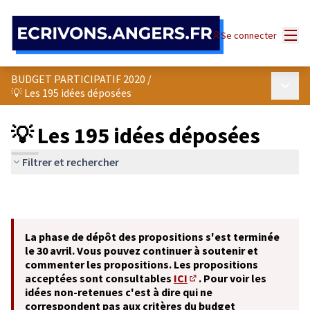
Panneau de gestion des cookies
Menu
Se connecter
BUDGET PARTICIPATIF 2020
/
Menu p
💡 Les 195 idées déposées
💡 Les 195 idées déposées
Filtrer et rechercher
La phase de dépôt des propositions s'est terminée
le 30 avril. Vous pouvez continuer à soutenir et
commenter les propositions. Les propositions
acceptées sont consultables
ICI
. Pour voir les
(S'ouvre dans un nouvel o
idées non-retenues c'est à dire qui ne
correspondent pas aux critères du budget