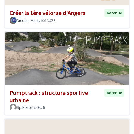
Créer la 1ère vélorue d'Angers
Retenue
Nicolas Marty
1
22
Pumptrack : structure sportive
Retenue
urbaine
Spikette
0
6