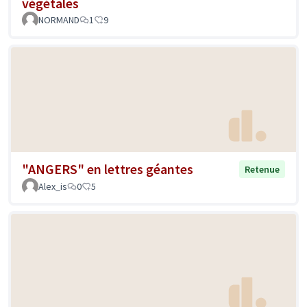
végétales
NORMAND
1
9
"ANGERS" en lettres géantes
Retenue
Alex_is
0
5