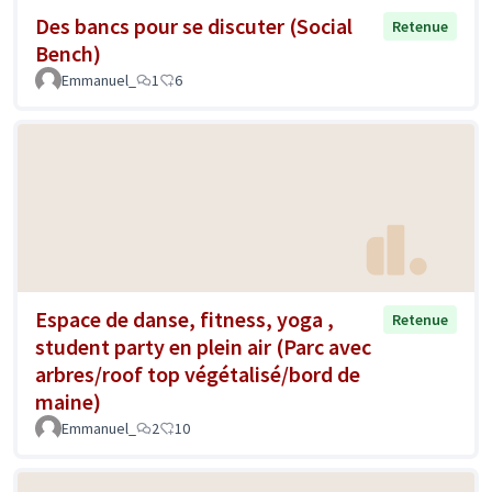
Des bancs pour se discuter (Social
Retenue
Bench)
Emmanuel_
1
6
Espace de danse, fitness, yoga ,
Retenue
student party en plein air (Parc avec
arbres/roof top végétalisé/bord de
maine)
Emmanuel_
2
10