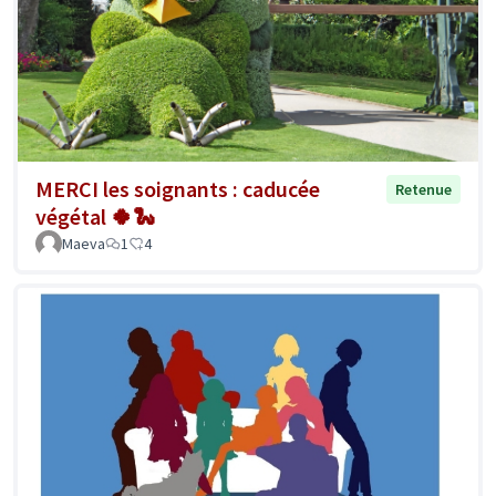
MERCI les soignants : caducée
Retenue
végétal 🍀🐍
Maeva
1
4