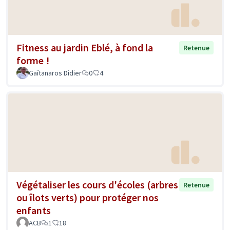
Fitness au jardin Eblé, à fond la
Retenue
forme !
Gaïtanaros Didier
0
4
Végétaliser les cours d'écoles (arbres
Retenue
ou îlots verts) pour protéger nos
enfants
ACB
1
18