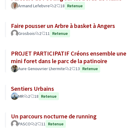
Armand Lefebvre
2
18
Retenue
Faire pousser un Arbre à basket à Angers
Grosbois
2
11
Retenue
PROJET PARTICIPATIF Créons ensemble une
mini foret dans le parc de la patinoire
Aure Genouvrier Lhermite
2
13
Retenue
Sentiers Urbains
MR
2
18
Retenue
Un parcours nocturne de running
PASCO
2
11
Retenue