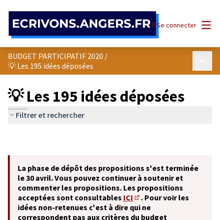
Panneau de gestion des cookies
Menu
Se connecter
BUDGET PARTICIPATIF 2020
/
Menu p
💡 Les 195 idées déposées
💡 Les 195 idées déposées
Filtrer et rechercher
La phase de dépôt des propositions s'est terminée
le 30 avril. Vous pouvez continuer à soutenir et
commenter les propositions. Les propositions
acceptées sont consultables
ICI
. Pour voir les
(S'ouvre dans un nouvel o
idées non-retenues c'est à dire qui ne
correspondent pas aux critères du budget