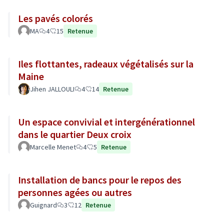
Les pavés colorés
MA
4
15
Retenue
Iles flottantes, radeaux végétalisés sur la
Maine
Jihen JALLOULI
4
14
Retenue
Un espace convivial et intergénérationnel
dans le quartier Deux croix
Marcelle Menet
4
5
Retenue
Installation de bancs pour le repos des
personnes agées ou autres
Guignard
3
12
Retenue