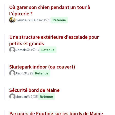
Où garer son chien pendant un tour à
l'épicerie ?
Dieuvie GERARD
3
5
Retenue
Une structure extérieure d'escalade pour
petits et grands
Romain
3
32
Retenue
Skatepark indoor (ou couvert)
Alix
3
25
Retenue
Sécurité bord de Maine
Moreau
2
5
Retenue
Parcours de Footing sur les bords de Maine