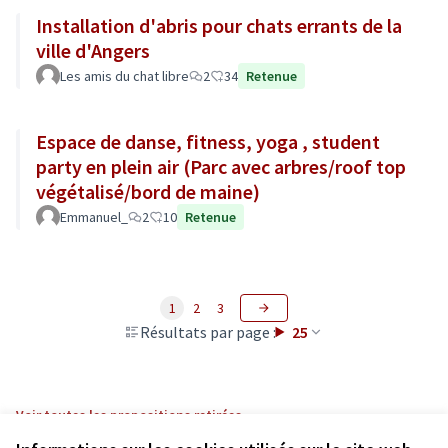
Installation d'abris pour chats errants de la
ville d'Angers
Les amis du chat libre
2
34
Retenue
Espace de danse, fitness, yoga , student
party en plein air (Parc avec arbres/roof top
végétalisé/bord de maine)
Emmanuel_
2
10
Retenue
1
2
3
Résultats par page :
25
Voir toutes les propositions retirées