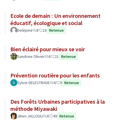
Ecole de demain : Un environnement
éducatif, écologique et social
Delépine
8
18
Retenue
Bien éclairé pour mieux se voir
Sandrine Olivier
8
21
Retenue
Prévention routière pour les enfants
Sylvie DELESTRADE
6
9
Retenue
Des Forêts Urbaines participatives à la
méthode Miyawaki
Jihen JALLOULI
6
49
Retenue