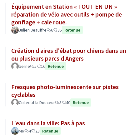
Équipement en Station « TOUT EN UN »
réparation de vélo avec outils + pompe de
gonflage + cale roue.
Julien Jeauffre
6
35
Retenue
Création d aires d'ébat pour chiens dans un
ou plusieurs parcs d Angers
berne
5
16
Retenue
Fresques photo-luminescente sur pistes
cyclables
Collectif la Douceur
5
40
Retenue
L'eau dans la ville: Pas à pas
MR
4
23
Retenue