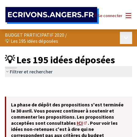
Panneau de gestion des cookies
Menu
Se connecter
BUDGET PARTICIPATIF 2020
/
Menu p
💡 Les 195 idées déposées
💡 Les 195 idées déposées
Filtrer et rechercher
La phase de dépôt des propositions s'est terminée
le 30 avril. Vous pouvez continuer à soutenir et
commenter les propositions. Les propositions
acceptées sont consultables
ICI
. Pour voir les
(S'ouvre dans un nouvel o
idées non-retenues c'est à dire qui ne
correspondent pas aux critères du budget