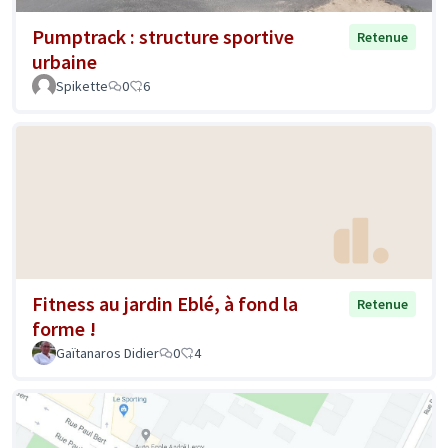
Pumptrack : structure sportive
Retenue
urbaine
Spikette
0
6
Fitness au jardin Eblé, à fond la
Retenue
forme !
Gaïtanaros Didier
0
4