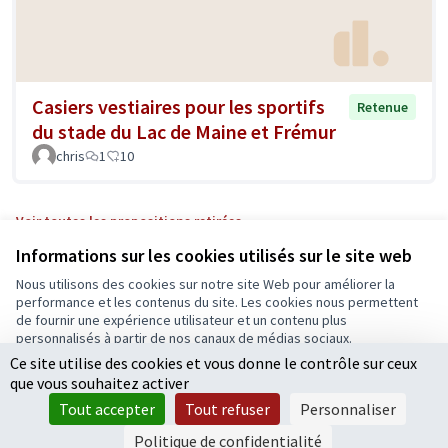
Casiers vestiaires pour les sportifs
Retenue
du stade du Lac de Maine et Frémur
chris
1
10
Voir toutes les propositions retirées
Informations sur les cookies utilisés sur le site web
Nous utilisons des cookies sur notre site Web pour améliorer la
Conditions d'utilisation
performance et les contenus du site. Les cookies nous permettent
Paramètres des cookies
de fournir une expérience utilisateur et un contenu plus
Ecrivons Angers sur X
Ecrivons Angers sur Facebook
personnalisés à partir de nos canaux de médias sociaux.
(Lien externe)
(Lien externe)
Ce site utilise des cookies et vous donne le contrôle sur ceux
Tout accepter
que vous souhaitez activer
Accepter seulement les cookies essentiels
Tout accepter
Tout refuser
Personnaliser
Licence Cre
(Lien extern
Paramètres
(Lien externe)
Site réalisé grâce au
logiciel libre Decidim
.
Politique de confidentialité