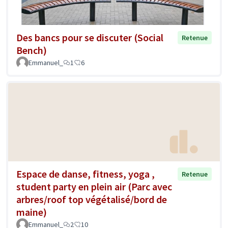
Des bancs pour se discuter (Social
Retenue
Bench)
Emmanuel_
1
6
Espace de danse, fitness, yoga ,
Retenue
student party en plein air (Parc avec
arbres/roof top végétalisé/bord de
maine)
Emmanuel_
2
10