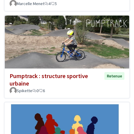
Marcelle Menet
4
5
Pumptrack : structure sportive
Retenue
urbaine
Spikette
0
6