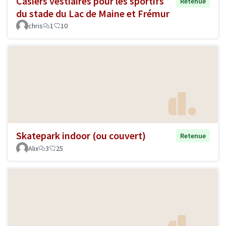
Casiers vestiaires pour les sportifs
Retenue
du stade du Lac de Maine et Frémur
chris
1
10
Skatepark indoor (ou couvert)
Retenue
Alix
3
25