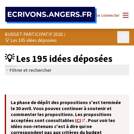
Panneau de gestion des cookies
Menu
Se connecter
BUDGET PARTICIPATIF 2020
/
Menu p
💡 Les 195 idées déposées
💡 Les 195 idées déposées
Filtrer et rechercher
La phase de dépôt des propositions s'est terminée
le 30 avril. Vous pouvez continuer à soutenir et
commenter les propositions. Les propositions
acceptées sont consultables
ICI
. Pour voir les
(S'ouvre dans un nouvel o
idées non-retenues c'est à dire qui ne
correspondent pas aux critères du budget