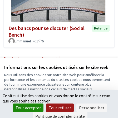
Des bancs pour se discuter (Social
Retenue
Bench)
Emmanuel_
1
6
Voir toutes les propositions retirées
Informations sur les cookies utilisés sur le site web
Nous utilisons des cookies sur notre site Web pour améliorer la
Conditions d'utilisation
performance et les contenus du site. Les cookies nous permettent
Paramètres des cookies
de fournir une expérience utilisateur et un contenu plus
Ecrivons Angers sur X
Ecrivons Angers sur Facebook
personnalisés à partir de nos canaux de médias sociaux.
(Lien externe)
(Lien externe)
Ce site utilise des cookies et vous donne le contrôle sur ceux
Tout accepter
que vous souhaitez activer
Accepter seulement les cookies essentiels
Tout accepter
Tout refuser
Personnaliser
Licence Cre
(Lien extern
Paramètres
(Lien externe)
Site réalisé grâce au
logiciel libre Decidim
.
Politique de confidentialité