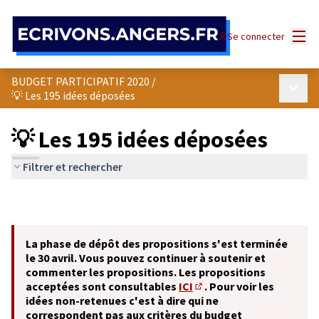
Panneau de gestion des cookies
Menu
Se connecter
BUDGET PARTICIPATIF 2020
/
Menu p
💡 Les 195 idées déposées
💡 Les 195 idées déposées
Filtrer et rechercher
La phase de dépôt des propositions s'est terminée
le 30 avril. Vous pouvez continuer à soutenir et
commenter les propositions. Les propositions
acceptées sont consultables
ICI
. Pour voir les
(S'ouvre dans un nouvel o
idées non-retenues c'est à dire qui ne
correspondent pas aux critères du budget