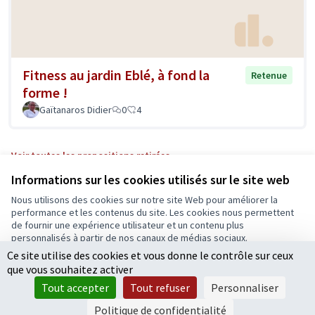
Fitness au jardin Eblé, à fond la
Retenue
forme !
Gaïtanaros Didier
0
4
Voir toutes les propositions retirées
Informations sur les cookies utilisés sur le site web
Nous utilisons des cookies sur notre site Web pour améliorer la
Conditions d'utilisation
performance et les contenus du site. Les cookies nous permettent
Paramètres des cookies
de fournir une expérience utilisateur et un contenu plus
Ecrivons Angers sur X
Ecrivons Angers sur Facebook
personnalisés à partir de nos canaux de médias sociaux.
(Lien externe)
(Lien externe)
Ce site utilise des cookies et vous donne le contrôle sur ceux
Tout accepter
que vous souhaitez activer
Accepter seulement les cookies essentiels
Tout accepter
Tout refuser
Personnaliser
Licence Cre
(Lien extern
Paramètres
(Lien externe)
Site réalisé grâce au
logiciel libre Decidim
.
Politique de confidentialité