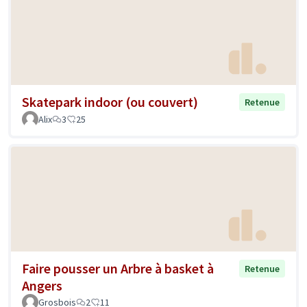
Skatepark indoor (ou couvert)
Retenue
Alix
3
25
Faire pousser un Arbre à basket à
Retenue
Angers
Grosbois
2
11