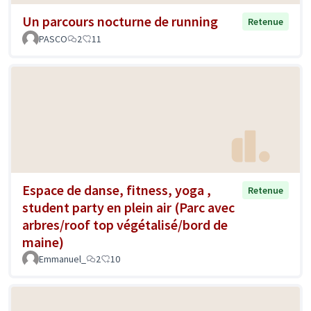
Un parcours nocturne de running
Retenue
PASCO
2
11
Espace de danse, fitness, yoga ,
Retenue
student party en plein air (Parc avec
arbres/roof top végétalisé/bord de
maine)
Emmanuel_
2
10