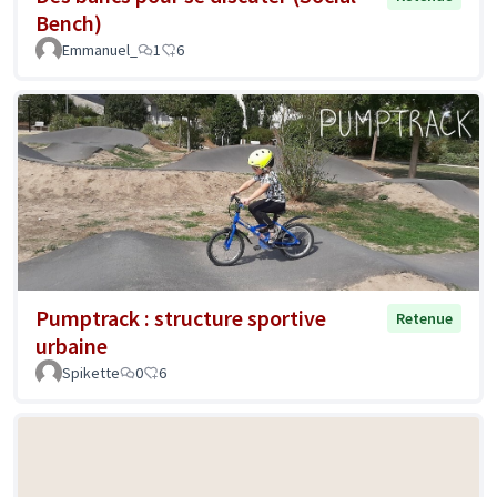
Bench)
Emmanuel_
1
6
Pumptrack : structure sportive
Retenue
urbaine
Spikette
0
6