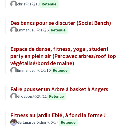
chris
1
10
Retenue
Des bancs pour se discuter (Social Bench)
Emmanuel_
1
6
Retenue
Espace de danse, fitness, yoga , student
party en plein air (Parc avec arbres/roof top
végétalisé/bord de maine)
Emmanuel_
2
10
Retenue
Faire pousser un Arbre à basket à Angers
Grosbois
2
11
Retenue
Fitness au jardin Eblé, à fond la forme !
Gaïtanaros Didier
0
4
Retenue