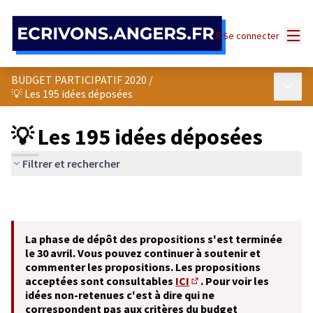
Panneau de gestion des cookies
Menu
Se connecter
BUDGET PARTICIPATIF 2020
/
Menu p
💡 Les 195 idées déposées
💡 Les 195 idées déposées
Filtrer et rechercher
La phase de dépôt des propositions s'est terminée
le 30 avril. Vous pouvez continuer à soutenir et
commenter les propositions. Les propositions
acceptées sont consultables
ICI
. Pour voir les
(S'ouvre dans un nouvel o
idées non-retenues c'est à dire qui ne
correspondent pas aux critères du budget