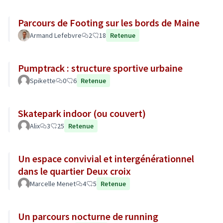
Parcours de Footing sur les bords de Maine
Armand Lefebvre
2
18
Retenue
Pumptrack : structure sportive urbaine
Spikette
0
6
Retenue
Skatepark indoor (ou couvert)
Alix
3
25
Retenue
Un espace convivial et intergénérationnel
dans le quartier Deux croix
Marcelle Menet
4
5
Retenue
Un parcours nocturne de running