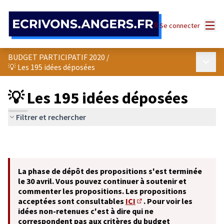
Panneau de gestion des cookies
Menu
Se connecter
BUDGET PARTICIPATIF 2020
/
Menu p
💡 Les 195 idées déposées
💡 Les 195 idées déposées
Filtrer et rechercher
La phase de dépôt des propositions s'est terminée
le 30 avril. Vous pouvez continuer à soutenir et
commenter les propositions. Les propositions
acceptées sont consultables
ICI
. Pour voir les
(S'ouvre dans un nouvel o
idées non-retenues c'est à dire qui ne
correspondent pas aux critères du budget