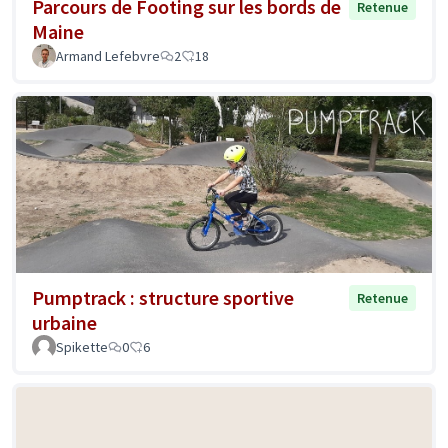
Parcours de Footing sur les bords de
Retenue
Maine
Armand Lefebvre
2
18
Pumptrack : structure sportive
Retenue
urbaine
Spikette
0
6