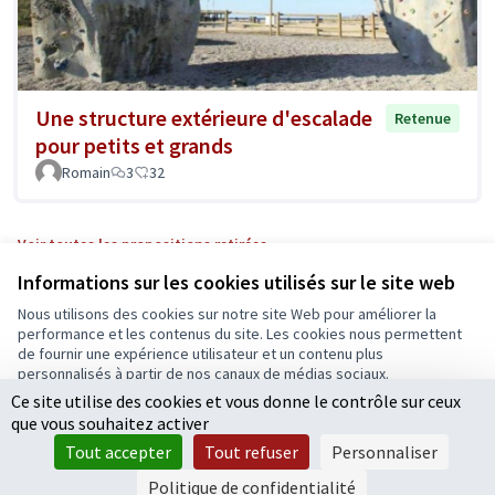
Une structure extérieure d'escalade
Retenue
pour petits et grands
Romain
3
32
Voir toutes les propositions retirées
Informations sur les cookies utilisés sur le site web
Nous utilisons des cookies sur notre site Web pour améliorer la
Conditions d'utilisation
performance et les contenus du site. Les cookies nous permettent
Paramètres des cookies
de fournir une expérience utilisateur et un contenu plus
Ecrivons Angers sur X
Ecrivons Angers sur Facebook
personnalisés à partir de nos canaux de médias sociaux.
(Lien externe)
(Lien externe)
Ce site utilise des cookies et vous donne le contrôle sur ceux
Tout accepter
que vous souhaitez activer
Accepter seulement les cookies essentiels
Tout accepter
Tout refuser
Personnaliser
Licence Cre
(Lien extern
Paramètres
(Lien externe)
Site réalisé grâce au
logiciel libre Decidim
.
Politique de confidentialité