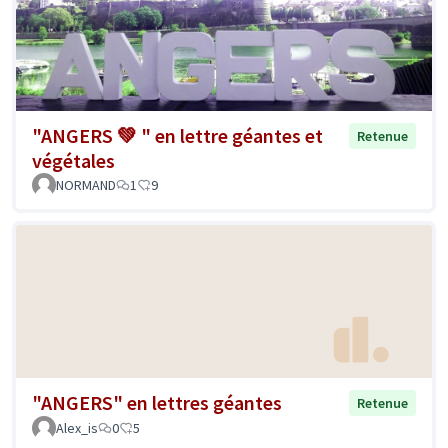
"ANGERS 💚 " en lettre géantes et
Retenue
végétales
NORMAND
1
9
"ANGERS" en lettres géantes
Retenue
Alex_is
0
5