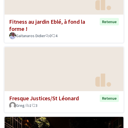
Fitness au jardin Eblé, à fond la
Retenue
forme !
Gaïtanaros Didier
0
4
Fresque Justices/St Léonard
Retenue
Greg.
1
3