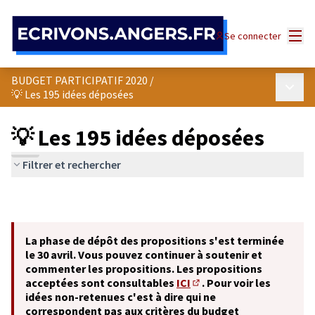
Panneau de gestion des cookies
Menu
Se connecter
BUDGET PARTICIPATIF 2020
/
Menu p
💡 Les 195 idées déposées
💡 Les 195 idées déposées
Filtrer et rechercher
La phase de dépôt des propositions s'est terminée
le 30 avril. Vous pouvez continuer à soutenir et
commenter les propositions. Les propositions
acceptées sont consultables
ICI
. Pour voir les
(S'ouvre dans un nouvel o
idées non-retenues c'est à dire qui ne
correspondent pas aux critères du budget