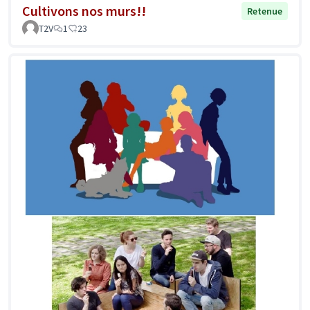
Cultivons nos murs!!
Retenue
T2V
1
23