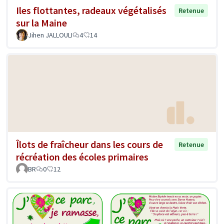
Iles flottantes, radeaux végétalisés
Retenue
sur la Maine
Jihen JALLOULI
4
14
Îlots de fraîcheur dans les cours de
Retenue
récréation des écoles primaires
BR
0
12