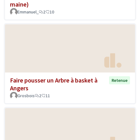
maine)
Emmanuel_
2
10
Faire pousser un Arbre à basket à
Retenue
Angers
Grosbois
2
11