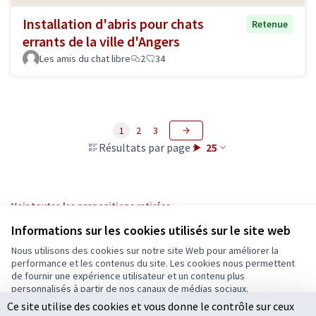
Installation d'abris pour chats
Retenue
errants de la ville d'Angers
Les amis du chat libre
2
34
1
2
3
Résultats par page :
25
Voir toutes les propositions retirées
Informations sur les cookies utilisés sur le site web
Nous utilisons des cookies sur notre site Web pour améliorer la
Conditions d'utilisation
performance et les contenus du site. Les cookies nous permettent
Paramètres des cookies
de fournir une expérience utilisateur et un contenu plus
Ecrivons Angers sur X
Ecrivons Angers sur Facebook
personnalisés à partir de nos canaux de médias sociaux.
(Lien externe)
(Lien externe)
Ce site utilise des cookies et vous donne le contrôle sur ceux
Tout accepter