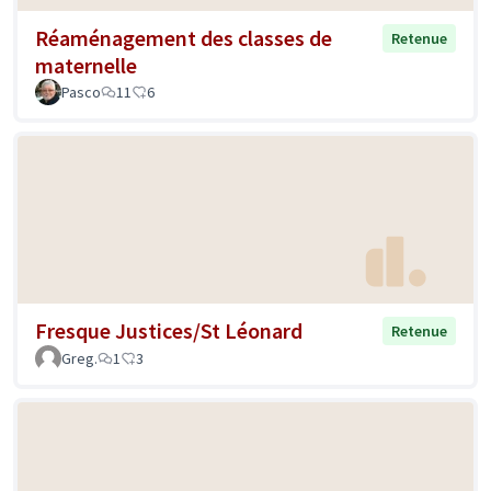
Réaménagement des classes de
Retenue
maternelle
Pasco
11
6
Fresque Justices/St Léonard
Retenue
Greg.
1
3