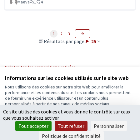
Maeva
1
4
1
2
3
Résultats par page :
25
Voir toutes les propositions retirées
Informations sur les cookies utilisés sur le site web
Nous utilisons des cookies sur notre site Web pour améliorer la
Conditions d'utilisation
performance et les contenus du site. Les cookies nous permettent
Paramètres des cookies
de fournir une expérience utilisateur et un contenu plus
Ecrivons Angers sur X
Ecrivons Angers sur Facebook
personnalisés à partir de nos canaux de médias sociaux.
(Lien externe)
(Lien externe)
Ce site utilise des cookies et vous donne le contrôle sur ceux
Tout accepter
que vous souhaitez activer
Accepter seulement les cookies essentiels
Tout accepter
Tout refuser
Personnaliser
Licence Cre
(Lien extern
Paramètres
(Lien externe)
Site réalisé grâce au
logiciel libre Decidim
.
Politique de confidentialité
(Lien externe)