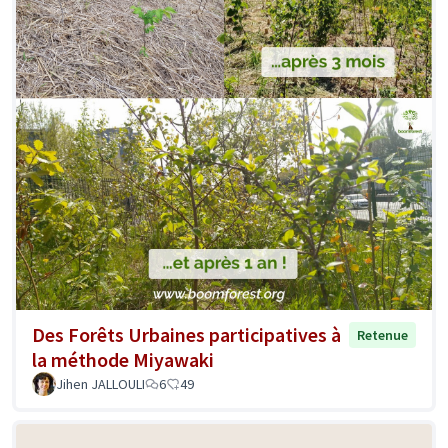
Des Forêts Urbaines participatives à
Retenue
la méthode Miyawaki
Jihen JALLOULI
6
49