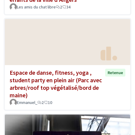
Les amis du chat libre
2
34
Espace de danse, fitness, yoga ,
Retenue
student party en plein air (Parc avec
arbres/roof top végétalisé/bord de
maine)
Emmanuel_
2
10