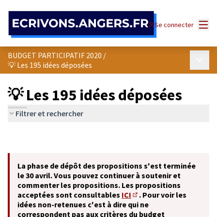
Panneau de gestion des cookies
Menu
Se connecter
BUDGET PARTICIPATIF 2020
/
Menu p
💡 Les 195 idées déposées
💡 Les 195 idées déposées
Filtrer et rechercher
La phase de dépôt des propositions s'est terminée
le 30 avril. Vous pouvez continuer à soutenir et
commenter les propositions. Les propositions
acceptées sont consultables
ICI
. Pour voir les
(S'ouvre dans un nouvel o
idées non-retenues c'est à dire qui ne
correspondent pas aux critères du budget