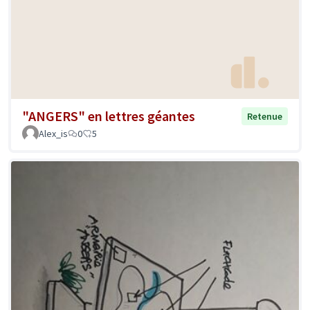
"ANGERS" en lettres géantes
Retenue
Alex_is
0
5