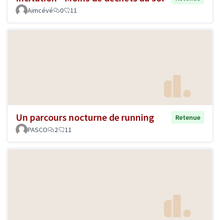
Aimcévé
0
11
Un parcours nocturne de running
Retenue
PASCO
2
11