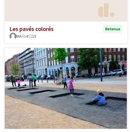
Les pavés colorés
Retenue
MA
4
15