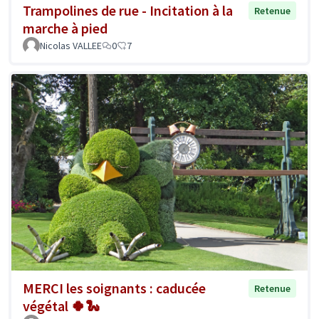
Trampolines de rue - Incitation à la
Retenue
marche à pied
Nicolas VALLEE
0
7
MERCI les soignants : caducée
Retenue
végétal 🍀🐍