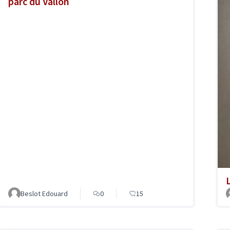
parc du Vallon
Beslot Edouard
0
15