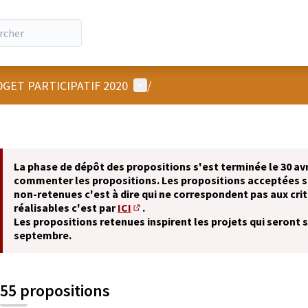
Menu utilisateur
GET PARTICIPATIF 2020
/
La phase de dépôt des propositions s'est terminée le 30 avr
commenter les propositions. Les propositions acceptées 
non-retenues c'est à dire qui ne correspondent pas aux crit
réalisables c'est par
ICI
.
(S'ouvre dans un nouvel onglet)
Les propositions retenues inspirent les projets qui seront 
septembre.
55 propositions