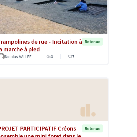
Trampolines de rue - Incitation à
Retenue
la marche à pied
Nicolas VALLEE
0
7
PROJET PARTICIPATIF Créons
Retenue
ensemble une mini foret dans le