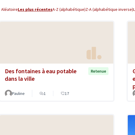
Aléatoire
Les plus récentes
A-Z (alphabétique)
Z-A (alphabétique inverse)
Des fontaines à eau potable
Retenue
dans la ville
e
Pauline
1
17