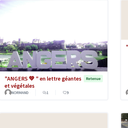
"ANGERS 💚 " en lettre géantes
Retenue
et végétales
NORMAND
1
9