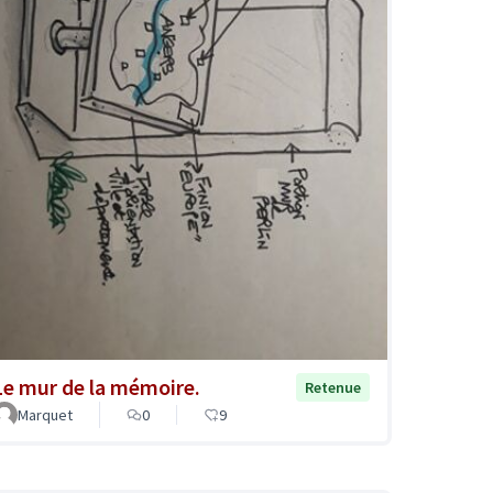
Le mur de la mémoire.
Retenue
Marquet
0
9