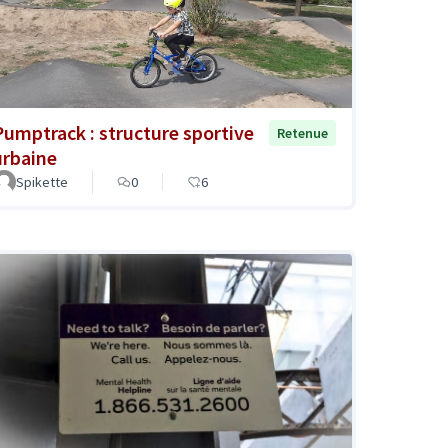
Pumptrack : structure sportive
Retenue
urbaine
Spikette
0
6