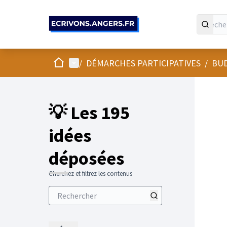
Panneau de gestion des cookies
Accueil
Menu principal
/
DÉMARCHES PARTICIPATIVES
/
BUD
💡 Les 195
idées
déposées
Cherchez et filtrez les contenus