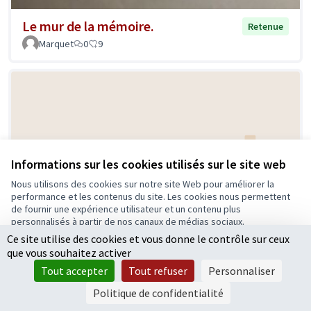
Le mur de la mémoire.
Retenue
Marquet
0
9
Informations sur les cookies utilisés sur le site web
Nous utilisons des cookies sur notre site Web pour améliorer la
Les boîtes à jouer
Retenue
performance et les contenus du site. Les cookies nous permettent
de fournir une expérience utilisateur et un contenu plus
Spikette
0
2
personnalisés à partir de nos canaux de médias sociaux.
Ce site utilise des cookies et vous donne le contrôle sur ceux
Tout accepter
que vous souhaitez activer
Accepter seulement les cookies essentiels
Tout accepter
Tout refuser
Personnaliser
Paramètres
Politique de confidentialité