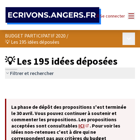
Panneau de gestion des cookies
Menu
Se connecter
BUDGET PARTICIPATIF 2020
/
Menu p
💡 Les 195 idées déposées
💡 Les 195 idées déposées
Filtrer et rechercher
La phase de dépôt des propositions s'est terminée
le 30 avril. Vous pouvez continuer à soutenir et
commenter les propositions. Les propositions
acceptées sont consultables
ICI
. Pour voir les
(S'ouvre dans un nouvel o
idées non-retenues c'est à dire qui ne
correspondent pas aux critères du budget