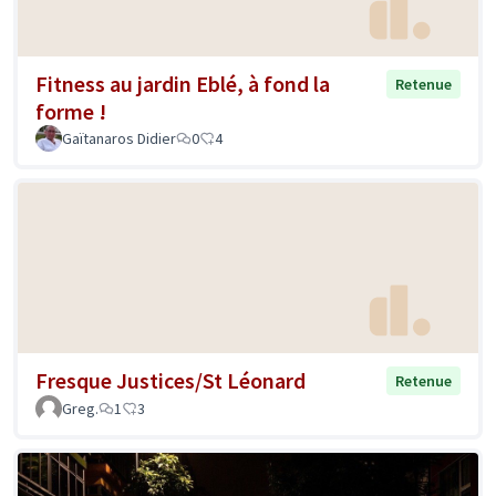
Fitness au jardin Eblé, à fond la
Retenue
forme !
Gaïtanaros Didier
0
4
Fresque Justices/St Léonard
Retenue
Greg.
1
3