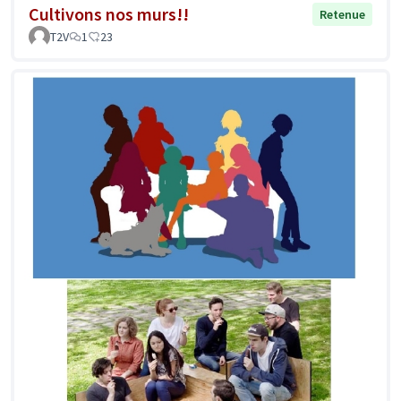
Cultivons nos murs!!
Retenue
T2V
1
23