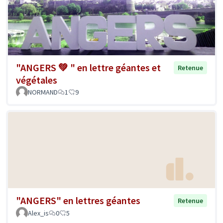
"ANGERS 💚 " en lettre géantes et
Retenue
végétales
NORMAND
1
9
"ANGERS" en lettres géantes
Retenue
Alex_is
0
5