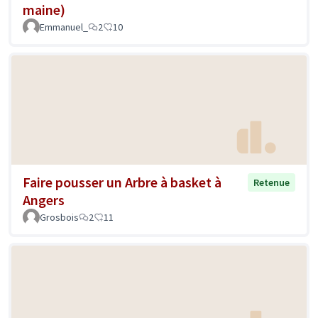
maine)
Emmanuel_
2
10
Faire pousser un Arbre à basket à
Retenue
Angers
Grosbois
2
11