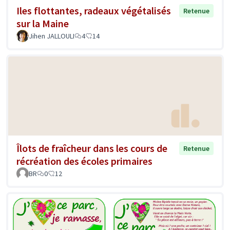
Iles flottantes, radeaux végétalisés
Retenue
sur la Maine
Jihen JALLOULI
4
14
Îlots de fraîcheur dans les cours de
Retenue
récréation des écoles primaires
BR
0
12