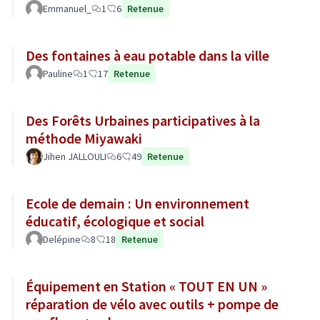
Emmanuel_
1
6
Retenue
Des fontaines à eau potable dans la ville
Pauline
1
17
Retenue
Des Forêts Urbaines participatives à la
méthode Miyawaki
Jihen JALLOULI
6
49
Retenue
Ecole de demain : Un environnement
éducatif, écologique et social
Delépine
8
18
Retenue
Équipement en Station « TOUT EN UN »
réparation de vélo avec outils + pompe de