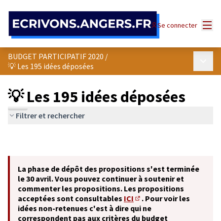
Panneau de gestion des cookies
Menu
Se connecter
BUDGET PARTICIPATIF 2020
/
Menu p
💡 Les 195 idées déposées
💡 Les 195 idées déposées
Filtrer et rechercher
La phase de dépôt des propositions s'est terminée
le 30 avril. Vous pouvez continuer à soutenir et
commenter les propositions. Les propositions
acceptées sont consultables
ICI
. Pour voir les
(S'ouvre dans un nouvel o
idées non-retenues c'est à dire qui ne
correspondent pas aux critères du budget