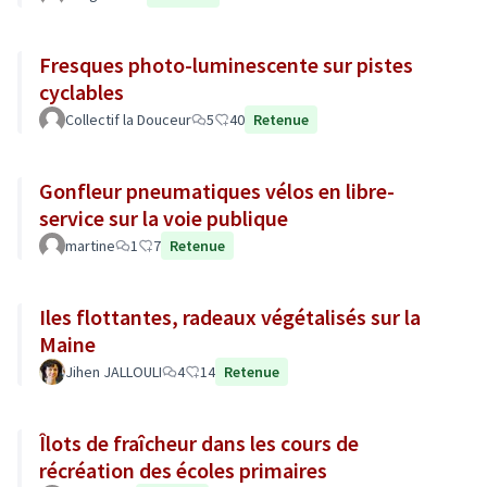
Fresques photo-luminescente sur pistes
cyclables
Collectif la Douceur
5
40
Retenue
Gonfleur pneumatiques vélos en libre-
service sur la voie publique
martine
1
7
Retenue
Iles flottantes, radeaux végétalisés sur la
Maine
Jihen JALLOULI
4
14
Retenue
Îlots de fraîcheur dans les cours de
récréation des écoles primaires