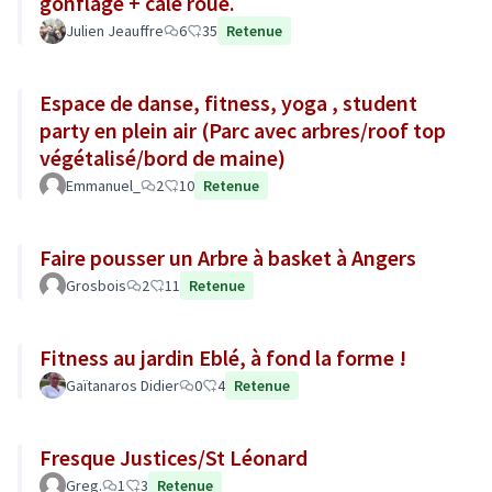
gonflage + cale roue.
Julien Jeauffre
6
35
Retenue
Espace de danse, fitness, yoga , student
party en plein air (Parc avec arbres/roof top
végétalisé/bord de maine)
Emmanuel_
2
10
Retenue
Faire pousser un Arbre à basket à Angers
Grosbois
2
11
Retenue
Fitness au jardin Eblé, à fond la forme !
Gaïtanaros Didier
0
4
Retenue
Fresque Justices/St Léonard
Greg.
1
3
Retenue