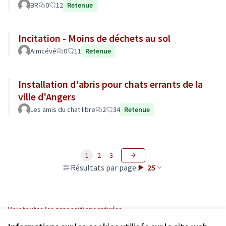
BR
0
12
Retenue
Incitation - Moins de déchets au sol
Aimcévé
0
11
Retenue
Installation d'abris pour chats errants de la
ville d'Angers
Les amis du chat libre
2
34
Retenue
1
2
3
Résultats par page :
25
Voir toutes les propositions retirées