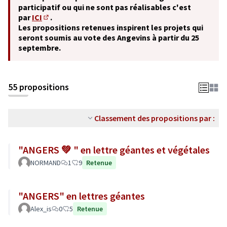
participatif ou qui ne sont pas réalisables c'est
par
ICI
.
(S'ouvre dans un nouvel onglet)
Les propositions retenues inspirent les projets qui
seront soumis au vote des Angevins à partir du 25
septembre.
55 propositions
Classement des propositions par :
"ANGERS 💚 " en lettre géantes et végétales
NORMAND
1
9
Retenue
"ANGERS" en lettres géantes
Alex_is
0
5
Retenue