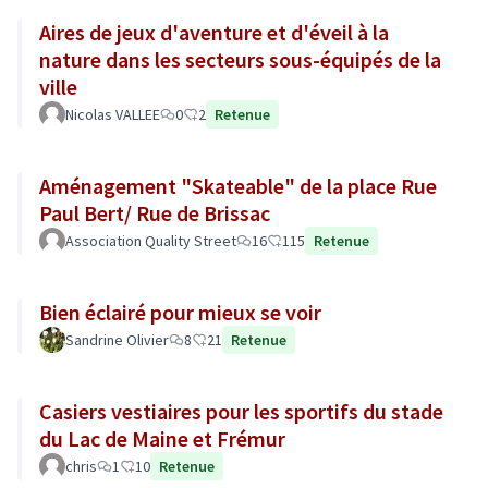
Aires de jeux d'aventure et d'éveil à la
nature dans les secteurs sous-équipés de la
ville
Nicolas VALLEE
0
2
Retenue
Aménagement "Skateable" de la place Rue
Paul Bert/ Rue de Brissac
Association Quality Street
16
115
Retenue
Bien éclairé pour mieux se voir
Sandrine Olivier
8
21
Retenue
Casiers vestiaires pour les sportifs du stade
du Lac de Maine et Frémur
chris
1
10
Retenue