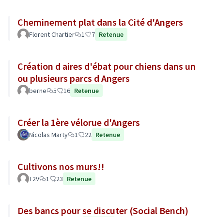
Cheminement plat dans la Cité d'Angers
Florent Chartier
1
7
Retenue
Création d aires d'ébat pour chiens dans un
ou plusieurs parcs d Angers
berne
5
16
Retenue
Créer la 1ère vélorue d'Angers
Nicolas Marty
1
22
Retenue
Cultivons nos murs!!
T2V
1
23
Retenue
Des bancs pour se discuter (Social Bench)