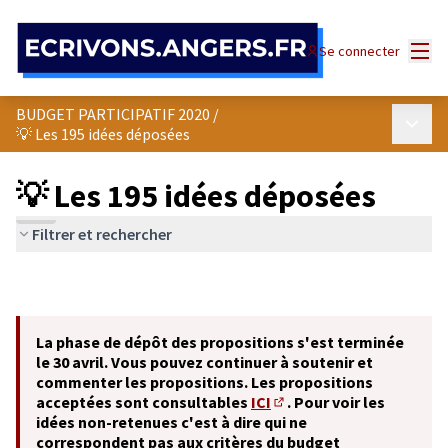
Panneau de gestion des cookies
Menu
Se connecter
BUDGET PARTICIPATIF 2020
/
Menu p
💡 Les 195 idées déposées
💡 Les 195 idées déposées
Filtrer et rechercher
La phase de dépôt des propositions s'est terminée
le 30 avril. Vous pouvez continuer à soutenir et
commenter les propositions. Les propositions
acceptées sont consultables
ICI
. Pour voir les
(S'ouvre dans un nouvel o
idées non-retenues c'est à dire qui ne
correspondent pas aux critères du budget