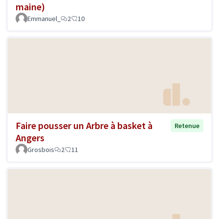
maine)
Emmanuel_
2
10
Faire pousser un Arbre à basket à
Retenue
Angers
Grosbois
2
11