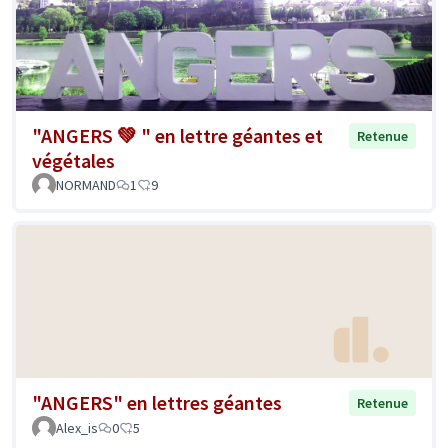
"ANGERS 💚 " en lettre géantes et
Retenue
végétales
NORMAND
1
9
"ANGERS" en lettres géantes
Retenue
Alex_is
0
5