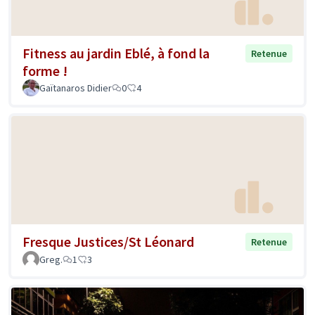
Fitness au jardin Eblé, à fond la
Retenue
forme !
Gaïtanaros Didier
0
4
Fresque Justices/St Léonard
Retenue
Greg.
1
3