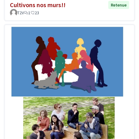
Cultivons nos murs!!
Retenue
T2V
1
23