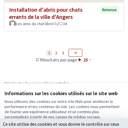
Installation d'abris pour chats
Retenue
errants de la ville d'Angers
Les amis du chat libre
2
34
1
2
3
Résultats par page :
25
Voir toutes les propositions retirées
Informations sur les cookies utilisés sur le site web
Nous utilisons des cookies sur notre site Web pour améliorer la
Conditions d'utilisation
performance et les contenus du site. Les cookies nous permettent
Paramètres des cookies
de fournir une expérience utilisateur et un contenu plus
Ecrivons Angers sur X
Ecrivons Angers sur Facebook
personnalisés à partir de nos canaux de médias sociaux.
(Lien externe)
(Lien externe)
Ce site utilise des cookies et vous donne le contrôle sur ceux
Tout accepter