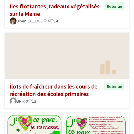
Iles flottantes, radeaux végétalisés
Retenue
sur la Maine
Jihen JALLOULI
4
14
Îlots de fraîcheur dans les cours de
Retenue
récréation des écoles primaires
BR
0
12