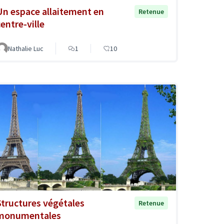
Un espace allaitement en
Retenue
centre-ville
Nathalie Luc
1
10
Structures végétales
Retenue
monumentales