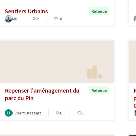
Sentiers Urbains
Retenue
MR
2
18
Repenser l'aménagement du
Retenue
parc du Pin
Hubert Brassart
0
8