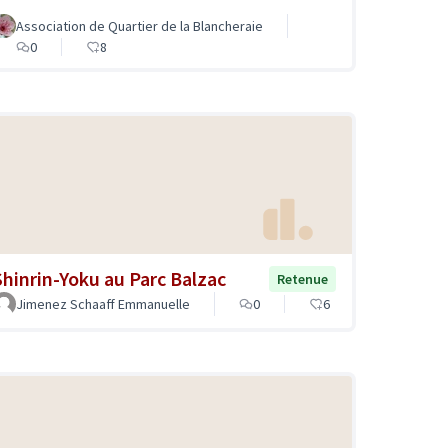
Association de Quartier de la Blancheraie
0
8
Shinrin-Yoku au Parc Balzac
Retenue
Jimenez Schaaff Emmanuelle
0
6