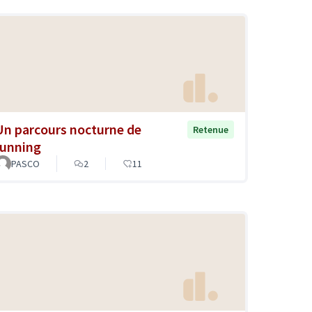
Un parcours nocturne de
Retenue
running
PASCO
2
11