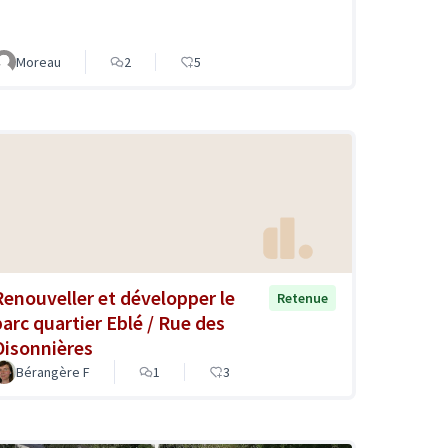
Moreau
2
5
Renouveller et développer le
Retenue
parc quartier Eblé / Rue des
Oisonnières
Bérangère F
1
3