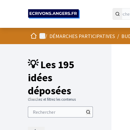
Panneau de gestion des cookies
Accueil
Menu principal
/
DÉMARCHES PARTICIPATIVES
/
BUD
💡 Les 195
idées
déposées
Cherchez et filtrez les contenus