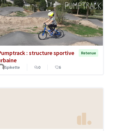
Pumptrack : structure sportive
Retenue
urbaine
Spikette
0
6