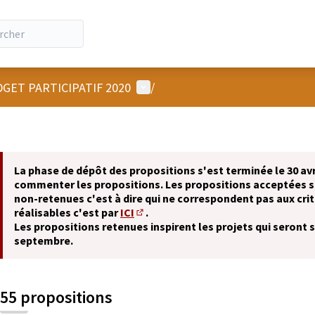
Menu utilisateur
GET PARTICIPATIF 2020
/
La phase de dépôt des propositions s'est terminée le 30 avr
commenter les propositions. Les propositions acceptées 
non-retenues c'est à dire qui ne correspondent pas aux crit
réalisables c'est par
ICI
.
(S'ouvre dans un nouvel onglet)
Les propositions retenues inspirent les projets qui seront 
septembre.
55 propositions