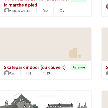
la marche à pied
Nicolas VALLEE
0
7
Skatepark indoor (ou couvert)
Retenue
Alix
3
25