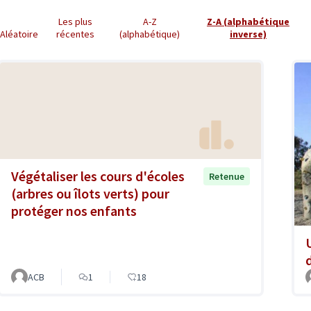
Les plus
A-Z
Z-A (alphabétique
Aléatoire
récentes
(alphabétique)
inverse)
Végétaliser les cours d'écoles
Retenue
(arbres ou îlots verts) pour
protéger nos enfants
ACB
1
18