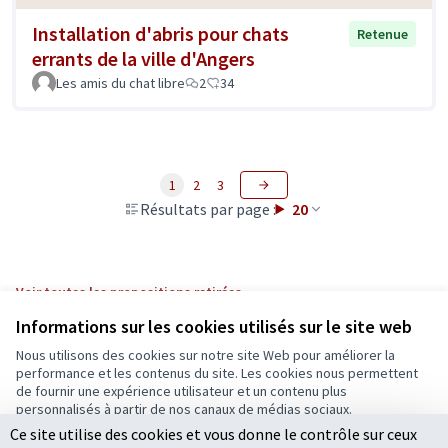
Installation d'abris pour chats
Retenue
errants de la ville d'Angers
Les amis du chat libre
2
34
1
2
3
Résultats par page :
20
Voir toutes les propositions retirées
Informations sur les cookies utilisés sur le site web
Nous utilisons des cookies sur notre site Web pour améliorer la
Conditions d'utilisation
performance et les contenus du site. Les cookies nous permettent
Paramètres des cookies
de fournir une expérience utilisateur et un contenu plus
Ecrivons Angers sur X
Ecrivons Angers sur Facebook
personnalisés à partir de nos canaux de médias sociaux.
(Lien externe)
(Lien externe)
Ce site utilise des cookies et vous donne le contrôle sur ceux
Tout accepter