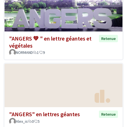
"ANGERS 💚 " en lettre géantes et
Retenue
végétales
NORMAND
1
9
"ANGERS" en lettres géantes
Retenue
Alex_is
0
5