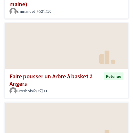
maine)
Emmanuel_
2
10
Faire pousser un Arbre à basket à
Retenue
Angers
Grosbois
2
11