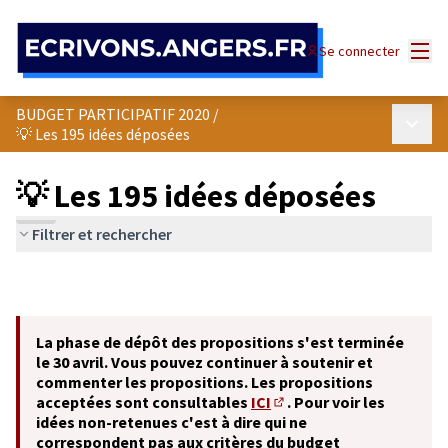
Panneau de gestion des cookies
Menu
Se connecter
BUDGET PARTICIPATIF 2020
/
Menu p
💡 Les 195 idées déposées
💡 Les 195 idées déposées
Filtrer et rechercher
La phase de dépôt des propositions s'est terminée
le 30 avril. Vous pouvez continuer à soutenir et
commenter les propositions. Les propositions
acceptées sont consultables
ICI
. Pour voir les
(S'ouvre dans un nouvel o
idées non-retenues c'est à dire qui ne
correspondent pas aux critères du budget