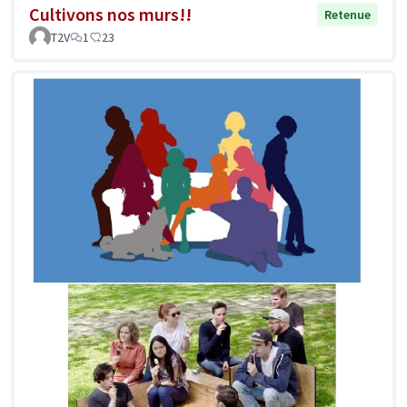
Cultivons nos murs!!
Retenue
T2V
1
23