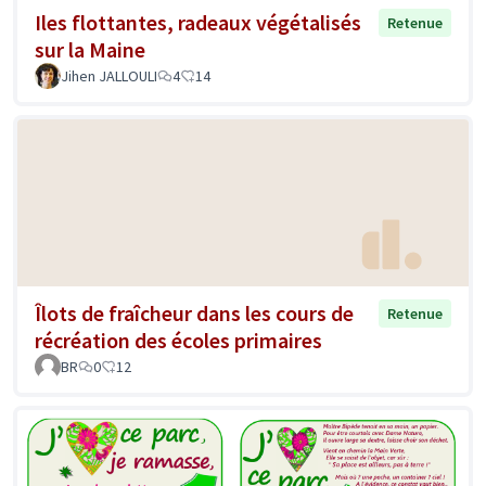
Iles flottantes, radeaux végétalisés
Retenue
sur la Maine
Jihen JALLOULI
4
14
Îlots de fraîcheur dans les cours de
Retenue
récréation des écoles primaires
BR
0
12