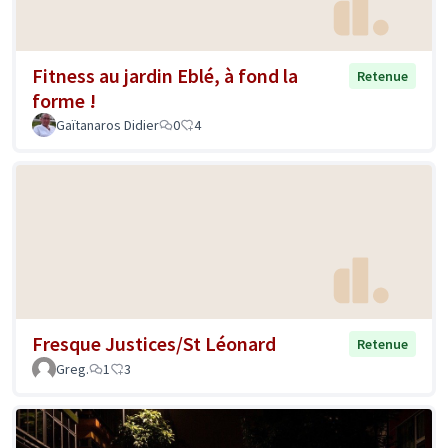
Fitness au jardin Eblé, à fond la
Retenue
forme !
Gaïtanaros Didier
0
4
Fresque Justices/St Léonard
Retenue
Greg.
1
3