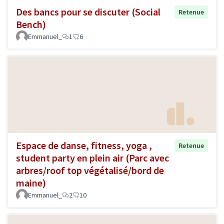
Des bancs pour se discuter (Social
Retenue
Bench)
Emmanuel_
1
6
Espace de danse, fitness, yoga ,
Retenue
student party en plein air (Parc avec
arbres/roof top végétalisé/bord de
maine)
Emmanuel_
2
10