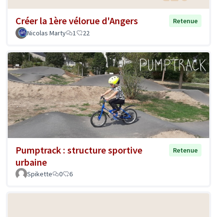
Créer la 1ère vélorue d'Angers
Retenue
Nicolas Marty
1
22
Pumptrack : structure sportive
Retenue
urbaine
Spikette
0
6