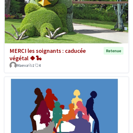
MERCI les soignants : caducée
Retenue
végétal 🍀🐍
Maeva
1
4