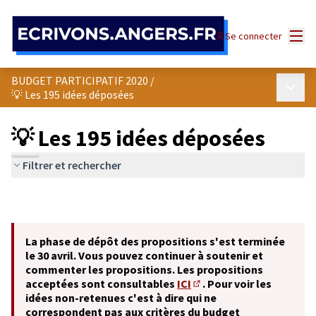
Panneau de gestion des cookies
Menu
Se connecter
BUDGET PARTICIPATIF 2020
/
Menu p
💡 Les 195 idées déposées
💡 Les 195 idées déposées
Filtrer et rechercher
La phase de dépôt des propositions s'est terminée
le 30 avril. Vous pouvez continuer à soutenir et
commenter les propositions. Les propositions
acceptées sont consultables
ICI
. Pour voir les
(S'ouvre dans un nouvel o
idées non-retenues c'est à dire qui ne
correspondent pas aux critères du budget