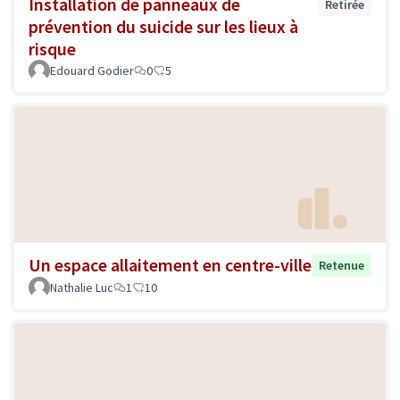
Installation de panneaux de
Retirée
prévention du suicide sur les lieux à
risque
Edouard Godier
0
5
Un espace allaitement en centre-ville
Retenue
Nathalie Luc
1
10