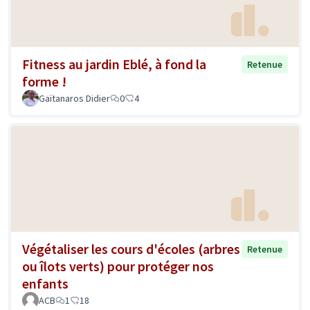
Fitness au jardin Eblé, à fond la
Retenue
forme !
Gaïtanaros Didier
0
4
Végétaliser les cours d'écoles (arbres
Retenue
ou îlots verts) pour protéger nos
enfants
ACB
1
18