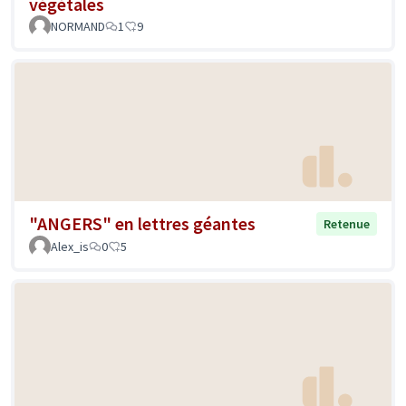
végétales
NORMAND
1
9
"ANGERS" en lettres géantes
Retenue
Alex_is
0
5