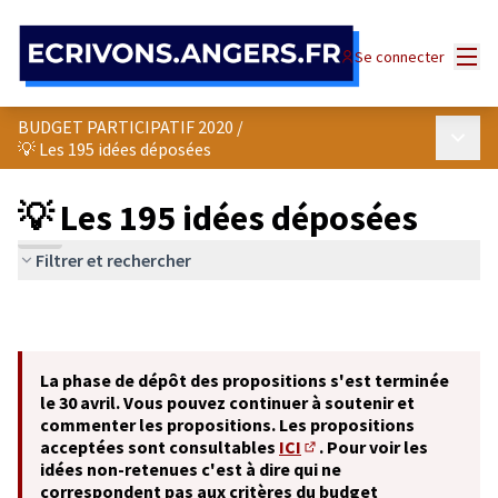
Panneau de gestion des cookies
Menu
Se connecter
BUDGET PARTICIPATIF 2020
/
Menu p
💡 Les 195 idées déposées
💡 Les 195 idées déposées
Filtrer et rechercher
La phase de dépôt des propositions s'est terminée
le 30 avril. Vous pouvez continuer à soutenir et
commenter les propositions. Les propositions
acceptées sont consultables
ICI
. Pour voir les
(S'ouvre dans un nouvel o
idées non-retenues c'est à dire qui ne
correspondent pas aux critères du budget