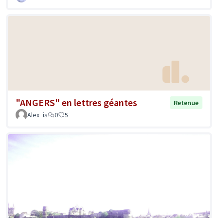
"ANGERS" en lettres géantes
Retenue
Alex_is
0
5