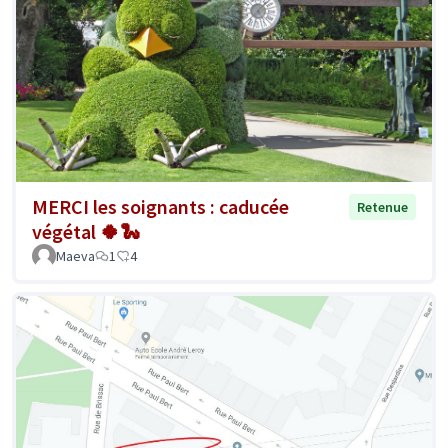
MERCI les soignants : caducée
Retenue
végétal 🍀🐍
Maeva
1
4