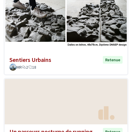
Sentiers Urbains
Retenue
MR
2
18
Un parcours nocturne de running
Retenue