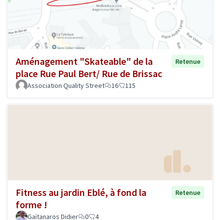
Aménagement "Skateable" de la
Retenue
place Rue Paul Bert/ Rue de Brissac
Association Quality Street
16
115
Fitness au jardin Eblé, à fond la
Retenue
forme !
Gaïtanaros Didier
0
4