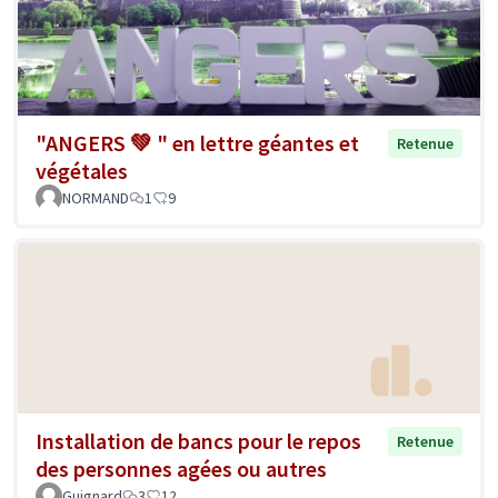
"ANGERS 💚 " en lettre géantes et
Retenue
végétales
NORMAND
1
9
Installation de bancs pour le repos
Retenue
des personnes agées ou autres
Guignard
3
12