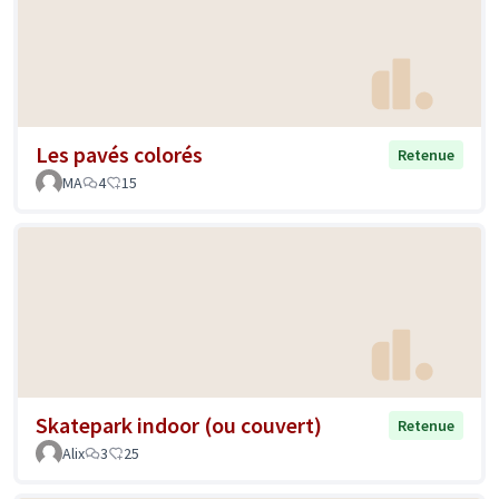
Les pavés colorés
Retenue
MA
4
15
Skatepark indoor (ou couvert)
Retenue
Alix
3
25