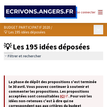
Panneau de gestion des cookies
Menu
Se connecter
BUDGET PARTICIPATIF 2020
/
Menu p
💡 Les 195 idées déposées
💡 Les 195 idées déposées
Filtrer et rechercher
La phase de dépôt des propositions s'est terminée
le 30 avril. Vous pouvez continuer à soutenir et
commenter les propositions. Les propositions
acceptées sont consultables
ICI
. Pour voir les
(S'ouvre dans un nouvel o
idées non-retenues c'est à dire qui ne
correspondent pas aux critères du budget