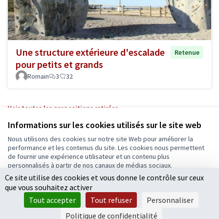
Une structure extérieure d'escalade
Retenue
pour petits et grands
Romain
3
32
Voir toutes les propositions retirées
Informations sur les cookies utilisés sur le site web
Nous utilisons des cookies sur notre site Web pour améliorer la
Conditions d'utilisation
performance et les contenus du site. Les cookies nous permettent
Paramètres des cookies
de fournir une expérience utilisateur et un contenu plus
Ecrivons Angers sur X
Ecrivons Angers sur Facebook
personnalisés à partir de nos canaux de médias sociaux.
(Lien externe)
(Lien externe)
Ce site utilise des cookies et vous donne le contrôle sur ceux
Tout accepter
que vous souhaitez activer
Accepter seulement les cookies essentiels
Tout accepter
Tout refuser
Personnaliser
Licence Cre
(Lien extern
Paramètres
(Lien externe)
Site réalisé grâce au
logiciel libre Decidim
.
Politique de confidentialité