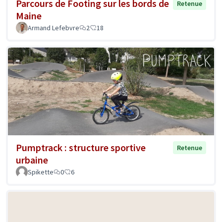
Parcours de Footing sur les bords de
Retenue
Maine
Armand Lefebvre
2
18
Pumptrack : structure sportive
Retenue
urbaine
Spikette
0
6