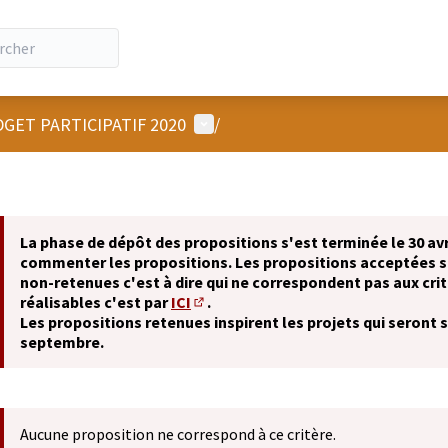
Menu utilisateur
GET PARTICIPATIF 2020
/
La phase de dépôt des propositions s'est terminée le 30 avr
commenter les propositions. Les propositions acceptées 
non-retenues c'est à dire qui ne correspondent pas aux crit
réalisables c'est par
ICI
.
(S'ouvre dans un nouvel onglet)
Les propositions retenues inspirent les projets qui seront 
septembre.
Aucune proposition ne correspond à ce critère.