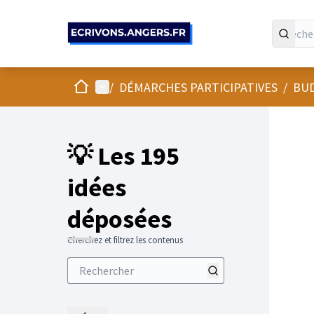
Panneau de gestion des cookies
Accueil
Menu principal
/
DÉMARCHES PARTICIPATIVES
/
BUD
💡 Les 195
idées
déposées
Cherchez et filtrez les contenus