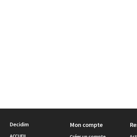
Decidim
Mon compte
Re
ACCUEIL
Créer un compte
Act