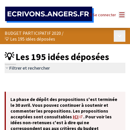
Panneau de gestion des cookies
Menu
Se connecter
BUDGET PARTICIPATIF 2020
/
Menu p
💡 Les 195 idées déposées
💡 Les 195 idées déposées
Filtrer et rechercher
La phase de dépôt des propositions s'est terminée
le 30 avril. Vous pouvez continuer à soutenir et
commenter les propositions. Les propositions
acceptées sont consultables
ICI
. Pour voir les
(S'ouvre dans un nouvel o
idées non-retenues c'est à dire qui ne
correspondent pas aux critères du budget