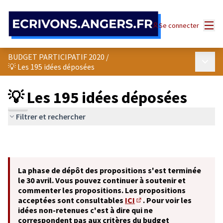
Panneau de gestion des cookies
Menu
Se connecter
BUDGET PARTICIPATIF 2020
/
Menu p
💡 Les 195 idées déposées
💡 Les 195 idées déposées
Filtrer et rechercher
La phase de dépôt des propositions s'est terminée
le 30 avril. Vous pouvez continuer à soutenir et
commenter les propositions. Les propositions
acceptées sont consultables
ICI
. Pour voir les
(S'ouvre dans un nouvel o
idées non-retenues c'est à dire qui ne
correspondent pas aux critères du budget