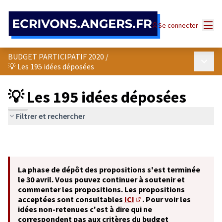
Panneau de gestion des cookies
Menu
Se connecter
BUDGET PARTICIPATIF 2020
/
Menu p
💡 Les 195 idées déposées
💡 Les 195 idées déposées
Filtrer et rechercher
La phase de dépôt des propositions s'est terminée
le 30 avril. Vous pouvez continuer à soutenir et
commenter les propositions. Les propositions
acceptées sont consultables
ICI
. Pour voir les
(S'ouvre dans un nouvel o
idées non-retenues c'est à dire qui ne
correspondent pas aux critères du budget