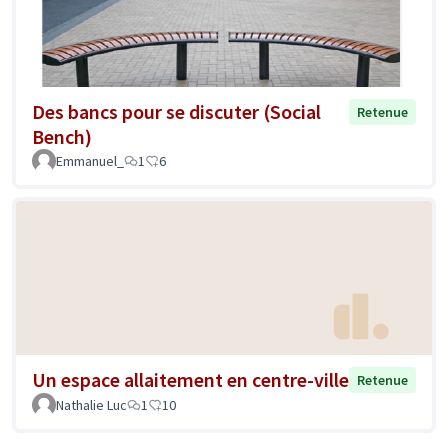
Des bancs pour se discuter (Social
Retenue
Bench)
Emmanuel_
1
6
Un espace allaitement en centre-ville
Retenue
Nathalie Luc
1
10