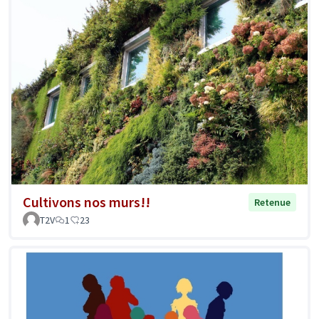
Cultivons nos murs!!
Retenue
T2V
1
23