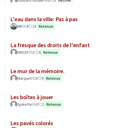
Edouard Godier
0
5
Retirée
L'eau dans la ville: Pas à pas
MR
4
23
Retenue
La fresque des droits de l'enfant
UNICEF
1
6
Retenue
Le mur de la mémoire.
Marquet
0
9
Retenue
Les boîtes à jouer
Spikette
0
2
Retenue
Les pavés colorés