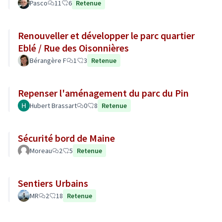
Pasco
11
6
Retenue
Renouveller et développer le parc quartier
Eblé / Rue des Oisonnières
Bérangère F
1
3
Retenue
Repenser l'aménagement du parc du Pin
Hubert Brassart
0
8
Retenue
Sécurité bord de Maine
Moreau
2
5
Retenue
Sentiers Urbains
MR
2
18
Retenue