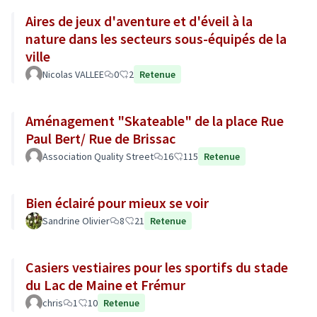
Aires de jeux d'aventure et d'éveil à la
nature dans les secteurs sous-équipés de la
ville
Nicolas VALLEE
0
2
Retenue
Aménagement "Skateable" de la place Rue
Paul Bert/ Rue de Brissac
Association Quality Street
16
115
Retenue
Bien éclairé pour mieux se voir
Sandrine Olivier
8
21
Retenue
Casiers vestiaires pour les sportifs du stade
du Lac de Maine et Frémur
chris
1
10
Retenue