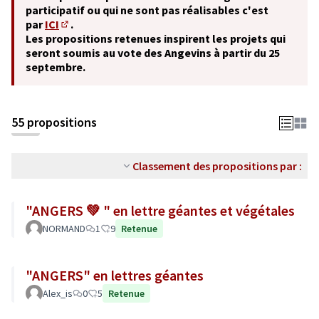
participatif ou qui ne sont pas réalisables c'est
par
ICI
.
(S'ouvre dans un nouvel onglet)
Les propositions retenues inspirent les projets qui
seront soumis au vote des Angevins à partir du 25
septembre.
55 propositions
Classement des propositions par :
"ANGERS 💚 " en lettre géantes et végétales
NORMAND
1
9
Retenue
"ANGERS" en lettres géantes
Alex_is
0
5
Retenue