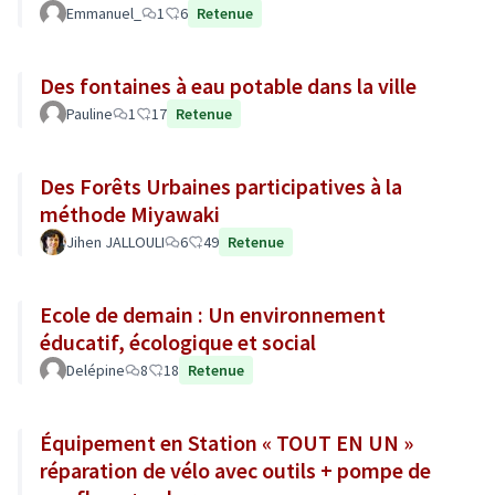
Emmanuel_
1
6
Retenue
Des fontaines à eau potable dans la ville
Pauline
1
17
Retenue
Des Forêts Urbaines participatives à la
méthode Miyawaki
Jihen JALLOULI
6
49
Retenue
Ecole de demain : Un environnement
éducatif, écologique et social
Delépine
8
18
Retenue
Équipement en Station « TOUT EN UN »
réparation de vélo avec outils + pompe de