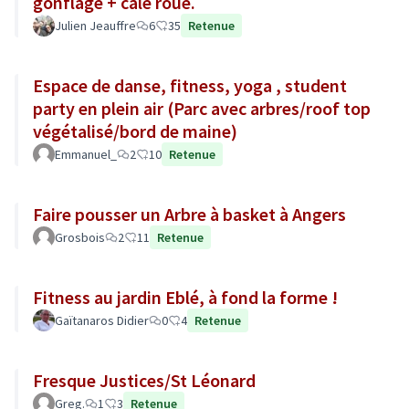
gonflage + cale roue.
Julien Jeauffre
6
35
Retenue
Espace de danse, fitness, yoga , student
party en plein air (Parc avec arbres/roof top
végétalisé/bord de maine)
Emmanuel_
2
10
Retenue
Faire pousser un Arbre à basket à Angers
Grosbois
2
11
Retenue
Fitness au jardin Eblé, à fond la forme !
Gaïtanaros Didier
0
4
Retenue
Fresque Justices/St Léonard
Greg.
1
3
Retenue