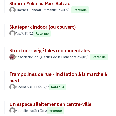
Shinrin-Yoku au Parc Balzac
Jimenez Schaaff Emmanuelle
0
6
Retenue
Skatepark indoor (ou couvert)
Alix
3
25
Retenue
Structures végétales monumentales
Association de Quartier de la Blancheraie
0
8
Retenue
Trampolines de rue - Incitation à la marche à
pied
Nicolas VALLEE
0
7
Retenue
Un espace allaitement en centre-ville
Nathalie Luc
1
10
Retenue