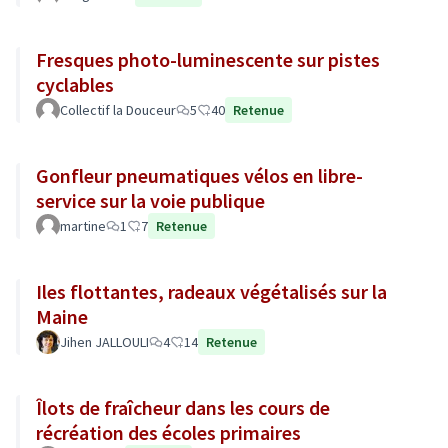
Fresques photo-luminescente sur pistes
cyclables
Collectif la Douceur
5
40
Retenue
Gonfleur pneumatiques vélos en libre-
service sur la voie publique
martine
1
7
Retenue
Iles flottantes, radeaux végétalisés sur la
Maine
Jihen JALLOULI
4
14
Retenue
Îlots de fraîcheur dans les cours de
récréation des écoles primaires