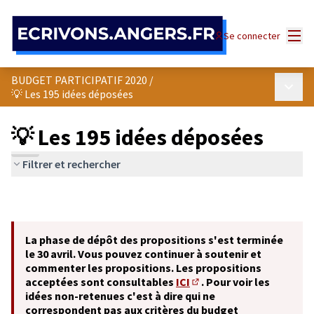
Panneau de gestion des cookies
Menu
Se connecter
BUDGET PARTICIPATIF 2020
/
Menu p
💡 Les 195 idées déposées
💡 Les 195 idées déposées
Filtrer et rechercher
La phase de dépôt des propositions s'est terminée
le 30 avril. Vous pouvez continuer à soutenir et
commenter les propositions. Les propositions
acceptées sont consultables
ICI
. Pour voir les
(S'ouvre dans un nouvel o
idées non-retenues c'est à dire qui ne
correspondent pas aux critères du budget