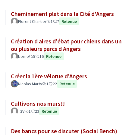
Cheminement plat dans la Cité d'Angers
Florent Chartier
1
7
Retenue
Création d aires d'ébat pour chiens dans un
ou plusieurs parcs d Angers
berne
5
16
Retenue
Créer la 1ère vélorue d'Angers
Nicolas Marty
1
22
Retenue
Cultivons nos murs!!
T2V
1
23
Retenue
Des bancs pour se discuter (Social Bench)