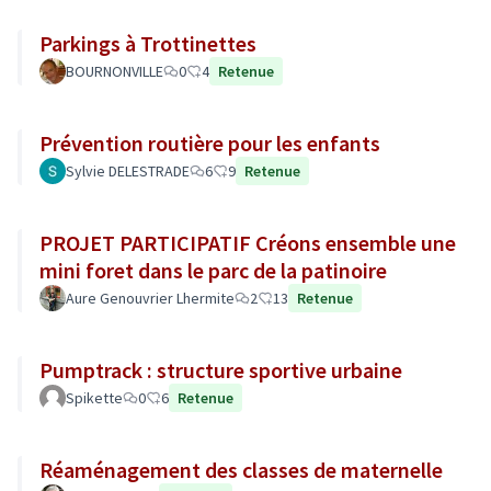
Parkings à Trottinettes
BOURNONVILLE
0
4
Retenue
Prévention routière pour les enfants
Sylvie DELESTRADE
6
9
Retenue
PROJET PARTICIPATIF Créons ensemble une
mini foret dans le parc de la patinoire
Aure Genouvrier Lhermite
2
13
Retenue
Pumptrack : structure sportive urbaine
Spikette
0
6
Retenue
Réaménagement des classes de maternelle