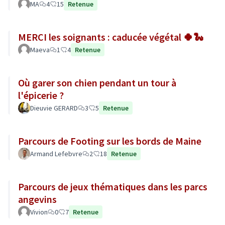
MA
4
15
Retenue
MERCI les soignants : caducée végétal 🍀🐍
Maeva
1
4
Retenue
Où garer son chien pendant un tour à
l'épicerie ?
Dieuvie GERARD
3
5
Retenue
Parcours de Footing sur les bords de Maine
Armand Lefebvre
2
18
Retenue
Parcours de jeux thématiques dans les parcs
angevins
Vivion
0
7
Retenue