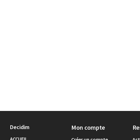
Decidim
Mon compte
Re
ACCUEIL
Créer un compte
Act