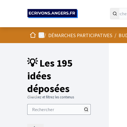
Panneau de gestion des cookies
Accueil
Menu principal
/
DÉMARCHES PARTICIPATIVES
/
BUD
💡 Les 195
idées
déposées
Cherchez et filtrez les contenus