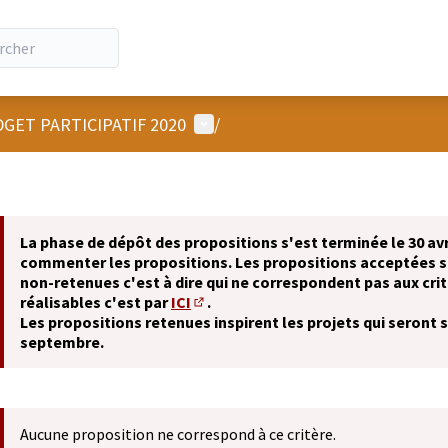
Menu utilisateur
GET PARTICIPATIF 2020
/
La phase de dépôt des propositions s'est terminée le 30 avr
commenter les propositions. Les propositions acceptées 
non-retenues c'est à dire qui ne correspondent pas aux crit
réalisables c'est par
ICI
.
(S'ouvre dans un nouvel onglet)
Les propositions retenues inspirent les projets qui seront 
septembre.
Aucune proposition ne correspond à ce critère.