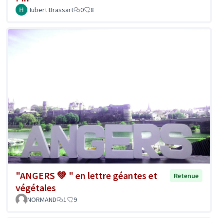
Hubert Brassart
0
8
"ANGERS 💚 " en lettre géantes et
Retenue
végétales
NORMAND
1
9