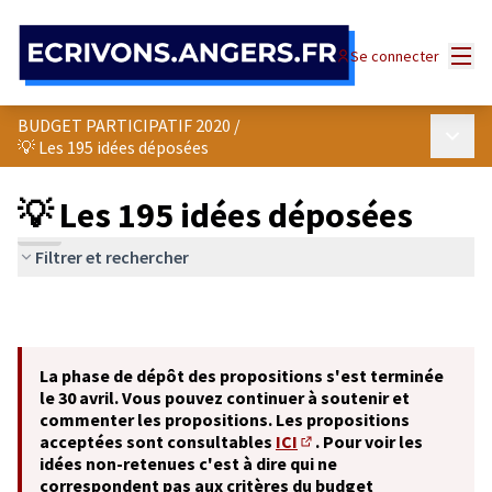
Panneau de gestion des cookies
Menu
Se connecter
BUDGET PARTICIPATIF 2020
/
Menu p
💡 Les 195 idées déposées
💡 Les 195 idées déposées
Filtrer et rechercher
La phase de dépôt des propositions s'est terminée
le 30 avril. Vous pouvez continuer à soutenir et
commenter les propositions. Les propositions
acceptées sont consultables
ICI
. Pour voir les
(S'ouvre dans un nouvel o
idées non-retenues c'est à dire qui ne
correspondent pas aux critères du budget