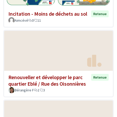
Incitation - Moins de déchets au sol
Retenue
Aimcévé
0
11
Renouveller et développer le parc
Retenue
quartier Eblé / Rue des Oisonnières
Bérangère F
1
3