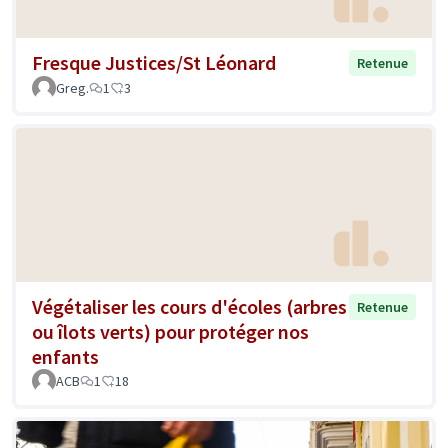
Fresque Justices/St Léonard
Retenue
Greg.
1
3
Végétaliser les cours d'écoles (arbres
Retenue
ou îlots verts) pour protéger nos
enfants
ACB
1
18