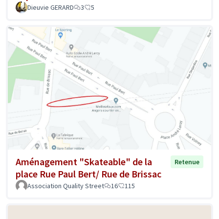
Dieuvie GERARD
3
5
Aménagement "Skateable" de la
Retenue
place Rue Paul Bert/ Rue de Brissac
Association Quality Street
16
115