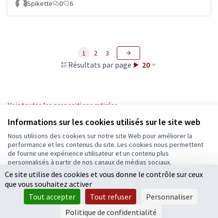
Spikette
0
6
1
2
3
Résultats par page :
20
Voir toutes les propositions retirées
Informations sur les cookies utilisés sur le site web
Nous utilisons des cookies sur notre site Web pour améliorer la
Conditions d'utilisation
performance et les contenus du site. Les cookies nous permettent
Paramètres des cookies
de fournir une expérience utilisateur et un contenu plus
Ecrivons Angers sur X
Ecrivons Angers sur Facebook
personnalisés à partir de nos canaux de médias sociaux.
(Lien externe)
(Lien externe)
Ce site utilise des cookies et vous donne le contrôle sur ceux
Tout accepter
que vous souhaitez activer
Accepter seulement les cookies essentiels
Tout accepter
Tout refuser
Personnaliser
Licence Cre
(Lien extern
Paramètres
(Lien externe)
Site réalisé grâce au
logiciel libre Decidim
.
Politique de confidentialité
(Lien externe)