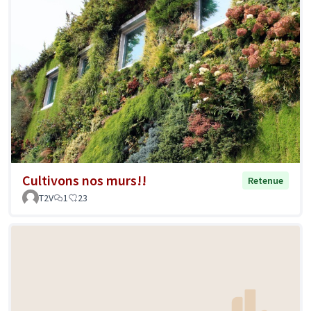
Cultivons nos murs!!
Retenue
T2V
1
23