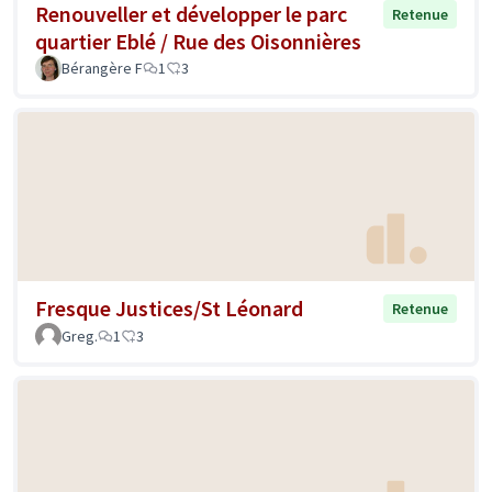
Renouveller et développer le parc
Retenue
quartier Eblé / Rue des Oisonnières
Bérangère F
1
3
Fresque Justices/St Léonard
Retenue
Greg.
1
3