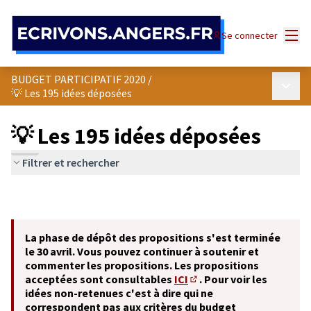
Panneau de gestion des cookies
Menu
Se connecter
BUDGET PARTICIPATIF 2020
/
Menu p
💡 Les 195 idées déposées
💡 Les 195 idées déposées
Filtrer et rechercher
La phase de dépôt des propositions s'est terminée
le 30 avril. Vous pouvez continuer à soutenir et
commenter les propositions. Les propositions
acceptées sont consultables
ICI
. Pour voir les
(S'ouvre dans un nouvel o
idées non-retenues c'est à dire qui ne
correspondent pas aux critères du budget