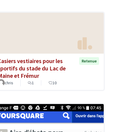
Casiers vestiaires pour les
Retenue
sportifs du stade du Lac de
Maine et Frémur
chris
1
10