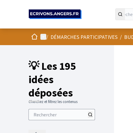
Panneau de gestion des cookies
Accueil
Menu principal
/
DÉMARCHES PARTICIPATIVES
/
BUD
💡 Les 195
idées
déposées
Cherchez et filtrez les contenus