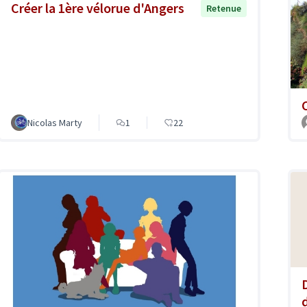
Créer la 1ère vélorue d'Angers
Retenue
Nicolas Marty
1
22
d