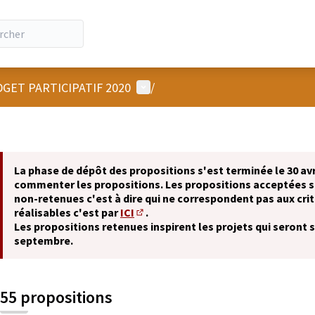
Menu utilisateur
GET PARTICIPATIF 2020
/
La phase de dépôt des propositions s'est terminée le 30 avr
commenter les propositions. Les propositions acceptées 
non-retenues c'est à dire qui ne correspondent pas aux crit
réalisables c'est par
ICI
.
(S'ouvre dans un nouvel onglet)
Les propositions retenues inspirent les projets qui seront 
septembre.
55 propositions