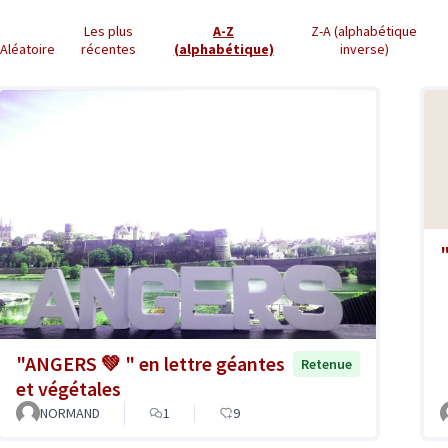
Les plus
A-Z
Z-A (alphabétique
Aléatoire
récentes
(alphabétique)
inverse)
"ANGERS 💚 " en lettre géantes
Retenue
et végétales
NORMAND
1
9