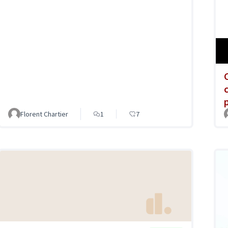
Florent Chartier
1
7