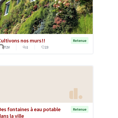
Cultivons nos murs!!
Retenue
T2V
1
23
Des fontaines à eau potable
Retenue
ans la ville