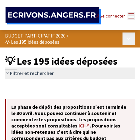
Panneau de gestion des cookies
Menu
Se connecter
BUDGET PARTICIPATIF 2020
/
Menu p
💡 Les 195 idées déposées
💡 Les 195 idées déposées
Filtrer et rechercher
La phase de dépôt des propositions s'est terminée
le 30 avril. Vous pouvez continuer à soutenir et
commenter les propositions. Les propositions
acceptées sont consultables
ICI
. Pour voir les
(S'ouvre dans un nouvel o
idées non-retenues c'est à dire qui ne
correspondent pas aux critères du budget