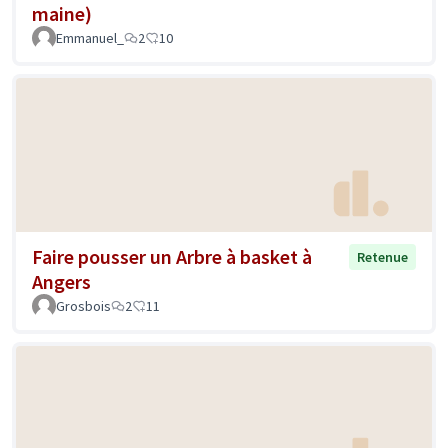
maine)
Emmanuel_
2
10
Faire pousser un Arbre à basket à
Retenue
Angers
Grosbois
2
11