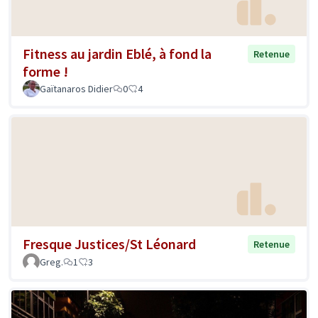
Fitness au jardin Eblé, à fond la
Retenue
forme !
Gaïtanaros Didier
0
4
Fresque Justices/St Léonard
Retenue
Greg.
1
3