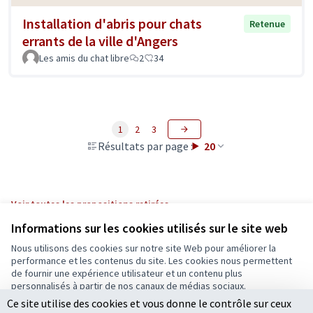
Installation d'abris pour chats
Retenue
errants de la ville d'Angers
Les amis du chat libre
2
34
1
2
3
Résultats par page :
20
Voir toutes les propositions retirées
Informations sur les cookies utilisés sur le site web
Nous utilisons des cookies sur notre site Web pour améliorer la
Conditions d'utilisation
performance et les contenus du site. Les cookies nous permettent
Paramètres des cookies
de fournir une expérience utilisateur et un contenu plus
Ecrivons Angers sur X
Ecrivons Angers sur Facebook
personnalisés à partir de nos canaux de médias sociaux.
(Lien externe)
(Lien externe)
Ce site utilise des cookies et vous donne le contrôle sur ceux
Tout accepter