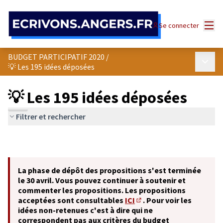
Panneau de gestion des cookies
Menu
Se connecter
BUDGET PARTICIPATIF 2020
/
Menu p
💡 Les 195 idées déposées
💡 Les 195 idées déposées
Filtrer et rechercher
La phase de dépôt des propositions s'est terminée
le 30 avril. Vous pouvez continuer à soutenir et
commenter les propositions. Les propositions
acceptées sont consultables
ICI
. Pour voir les
(S'ouvre dans un nouvel o
idées non-retenues c'est à dire qui ne
correspondent pas aux critères du budget