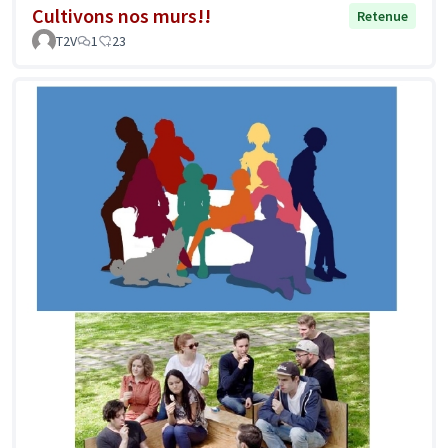
Cultivons nos murs!!
Retenue
T2V
1
23