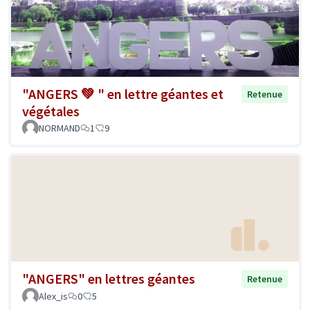
"ANGERS 💚 " en lettre géantes et
Retenue
végétales
NORMAND
1
9
"ANGERS" en lettres géantes
Retenue
Alex_is
0
5