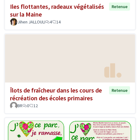
Iles flottantes, radeaux végétalisés
Retenue
sur la Maine
Jihen JALLOULI
4
14
Îlots de fraîcheur dans les cours de
Retenue
récréation des écoles primaires
BR
0
12