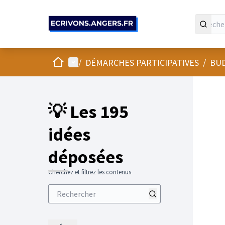
Panneau de gestion des cookies
Accueil
Menu principal
/
DÉMARCHES PARTICIPATIVES
/
BUD
💡 Les 195
idées
déposées
Cherchez et filtrez les contenus