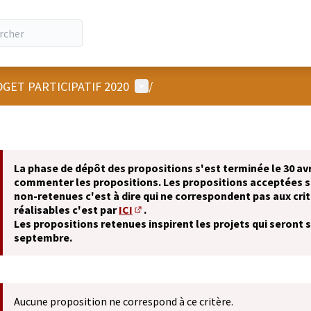
Menu utilisateur
GET PARTICIPATIF 2020
/
La phase de dépôt des propositions s'est terminée le 30 avr
commenter les propositions. Les propositions acceptées 
non-retenues c'est à dire qui ne correspondent pas aux crit
réalisables c'est par
ICI
.
(S'ouvre dans un nouvel onglet)
Les propositions retenues inspirent les projets qui seront 
septembre.
Aucune proposition ne correspond à ce critère.