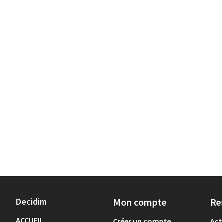
Decidim
Mon compte
Re
ACCUEIL
Créer un compte
Act