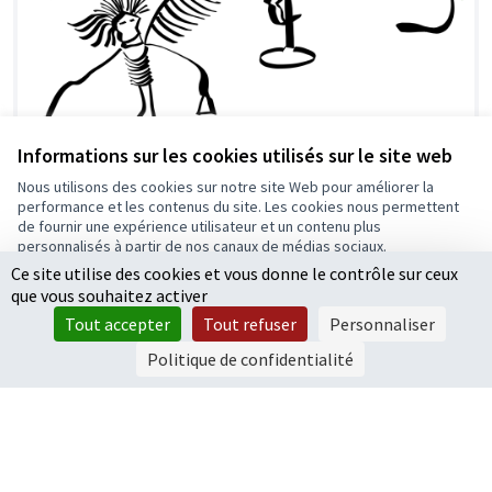
Informations sur les cookies utilisés sur le site web
Nous utilisons des cookies sur notre site Web pour améliorer la
performance et les contenus du site. Les cookies nous permettent
20 / Une promenade artistique à Balzac
de fournir une expérience utilisateur et un contenu plus
Le projet consiste à installer deux ou trois nouvelles
personnalisés à partir de nos canaux de médias sociaux.
sculptures dans le parc de Balzac pour agrémenter
Ce site utilise des cookies et vous donne le contrôle sur ceux
Tout accepter
l’espace de promenade....
que vous souhaitez activer
Culture et rayonnement de la ville
Accepter seulement les cookies essentiels
120 000 €
Tout accepter
Tout refuser
Personnaliser
Paramètres
Politique de confidentialité