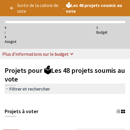
Panneau de gestion des cookies
Sortir de la cabine de
🗳️Les 48 projets soumis au
-
vote
vote
0
5
Budget
/
5
Assigné
Plus d'informations sur le budget
Projets pour 🗳️Les 48 projets soumis au
vote
Filtrer et rechercher
Projets à voter