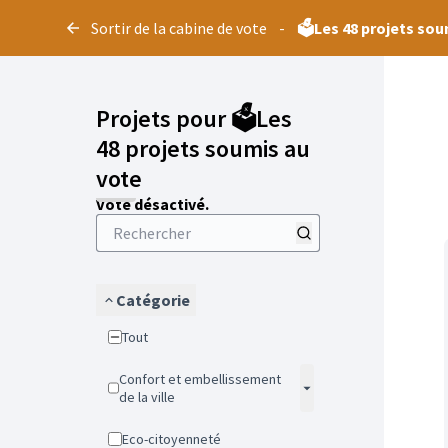
Panneau de gestion des cookies
Sortir de la cabine de vote
-
🗳️Les 48 projets so
Projets pour 🗳️Les
48 projets soumis au
vote
Vote désactivé.
Catégorie
Tout
Confort et embellissement
de la ville
Eco-citoyenneté