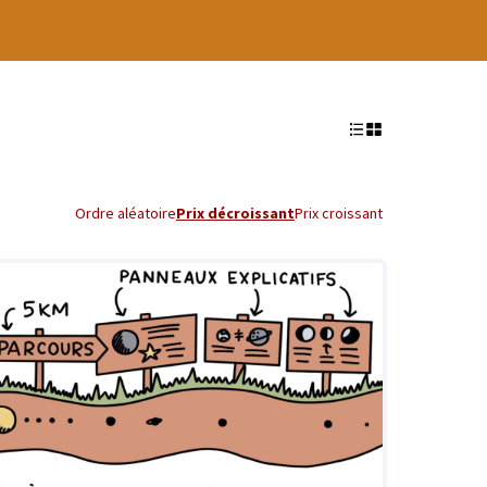
Ordre aléatoire
Prix décroissant
Prix croissant