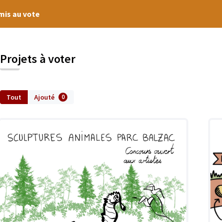
umis au vote
Projets à voter
Tout
Ajouté
0