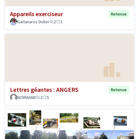
Appareils exerciseur
Retenue
Gaïtanaros Didier
2
3
Lettres géantes : ANGERS
Retenue
NORMAND
2
5