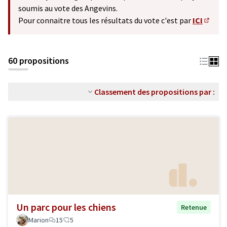
soumis au vote des Angevins.
Pour connaitre tous les résultats du vote c'est par
ICI
(S'ouv
60 propositions
Classement des propositions par :
Un parc pour les chiens
Retenue
Marion
15
5