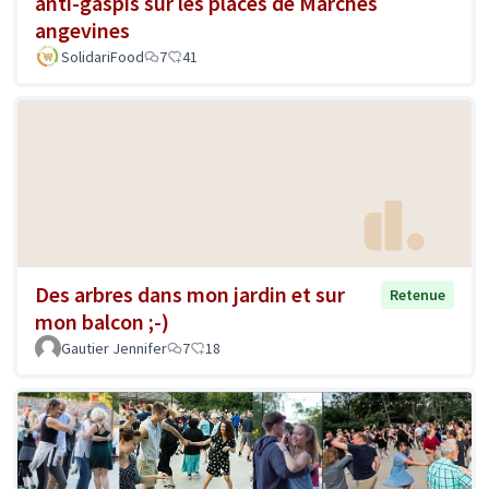
anti-gaspis sur les places de Marchés
angevines
SolidariFood
7
41
Des arbres dans mon jardin et sur
Retenue
mon balcon ;-)
Gautier Jennifer
7
18