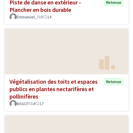
Piste de danse en extérieur -
Retenue
Plancher en bois durable
Emmanuel_
5
14
Végétalisation des toits et espaces
Retenue
publics en plantes nectarifères et
pollinifères
BAGOT
4
17