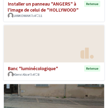
Installer un panneau "ANGERS" à
Retenue
l'image de celui de "HOLLYWOOD"
JANKOWIAK
4
11
Banc "luminécologique"
Retenue
Klervi Alice
4
8