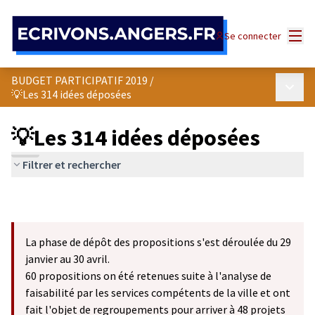
Panneau de gestion des cookies
Menu
Se connecter
BUDGET PARTICIPATIF 2019
/
Menu p
💡Les 314 idées déposées
💡Les 314 idées déposées
Filtrer et rechercher
La phase de dépôt des propositions s'est déroulée du 29
janvier au 30 avril.
60 propositions on été retenues suite à l'analyse de
faisabilité par les services compétents de la ville et ont
fait l'objet de regroupements pour arriver à 48 projets