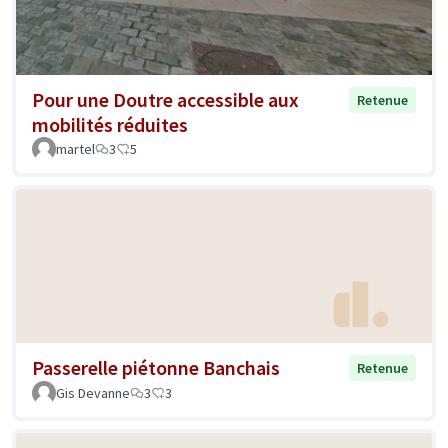
Pour une Doutre accessible aux
Retenue
mobilités réduites
martel
3
5
Passerelle piétonne Banchais
Retenue
Gis Devanne
3
3