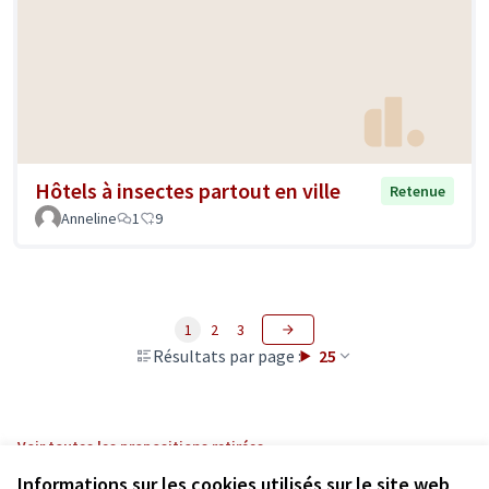
Hôtels à insectes partout en ville
Retenue
Anneline
1
9
1
2
3
Résultats par page :
25
Voir toutes les propositions retirées
Informations sur les cookies utilisés sur le site web