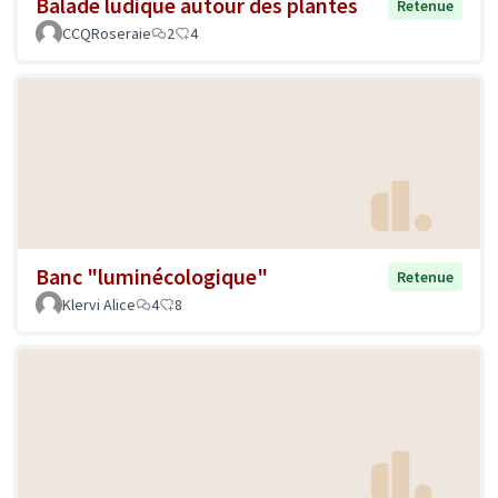
Balade ludique autour des plantes
Retenue
CCQRoseraie
2
4
Banc "luminécologique"
Retenue
Klervi Alice
4
8