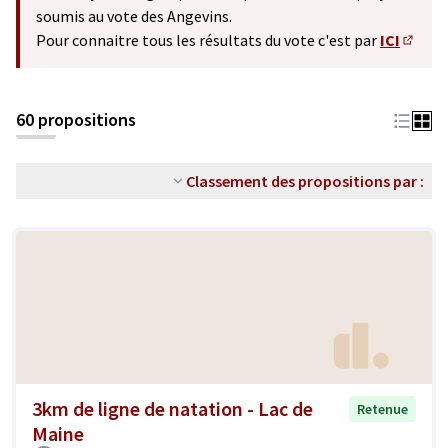
soumis au vote des Angevins.
Pour connaitre tous les résultats du vote c'est par
ICI
(S'ouv
60 propositions
Classement des propositions par :
3km de ligne de natation - Lac de
Retenue
Maine