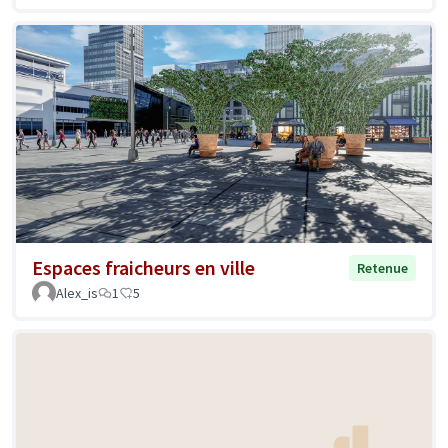
Espaces fraicheurs en ville
Retenue
Alex_is
1
5