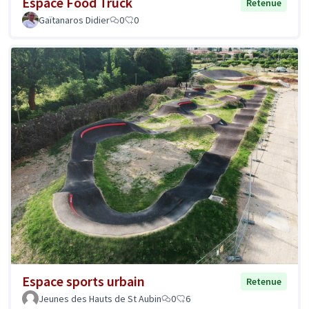
Espace Food Truck
Retenue
Gaïtanaros Didier
0
0
Espace sports urbain
Retenue
Jeunes des Hauts de St Aubin
0
6