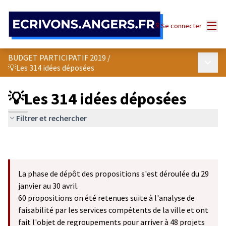
Panneau de gestion des cookies
Menu
Se connecter
BUDGET PARTICIPATIF 2019
/
Menu p
💡Les 314 idées déposées
💡Les 314 idées déposées
Filtrer et rechercher
La phase de dépôt des propositions s'est déroulée du 29
janvier au 30 avril.
60 propositions on été retenues suite à l'analyse de
faisabilité par les services compétents de la ville et ont
fait l'objet de regroupements pour arriver à 48 projets