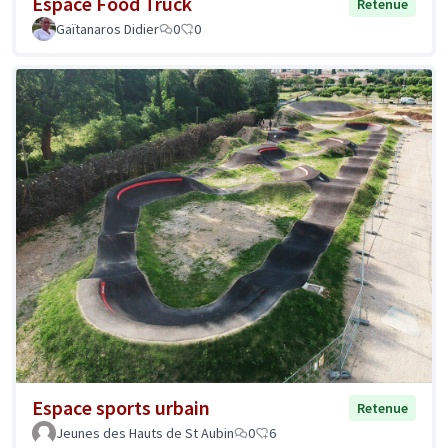
Espace Food Truck
Retenue
Gaïtanaros Didier
0
0
Espace sports urbain
Retenue
Jeunes des Hauts de St Aubin
0
6