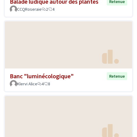
Balade ludique autour des plantes
Retenue
CCQRoseraie
2
4
Banc "luminécologique"
Retenue
Klervi Alice
4
8