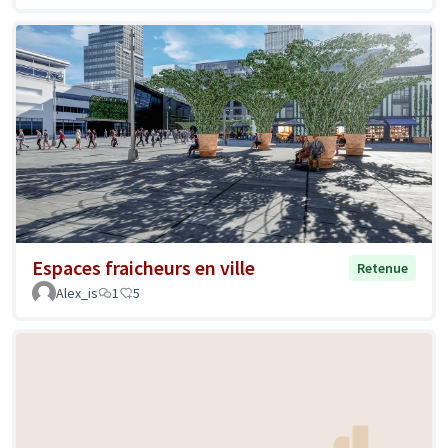
Espaces fraicheurs en ville
Retenue
Alex_is
1
5