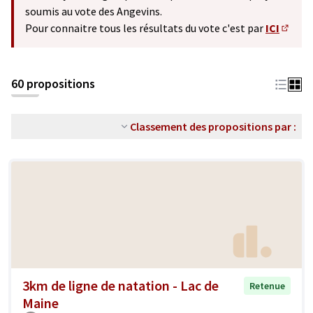
soumis au vote des Angevins.
Pour connaitre tous les résultats du vote c'est par
ICI
(S'ouv
60 propositions
Classement des propositions par :
3km de ligne de natation - Lac de
Retenue
Maine