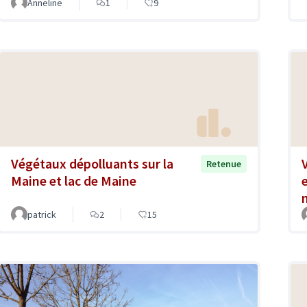
Anneline
1
9
Végétaux dépolluants sur la
Retenue
Maine et lac de Maine
patrick
2
15