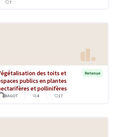
7
Végétalisation des toits et
Retenue
espaces publics en plantes
nectarifères et pollinifères
BAGOT
4
17