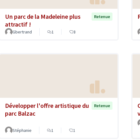
Un parc de la Madeleine plus
Retenue
attractif !
Gbertrand
1
8
Développer l'offre artistique du
Retenue
parc Balzac
Stéphanie
1
1