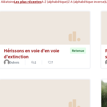
Aléatoire
Les plus récentes
A-Z (alphabétique)
Z-A (alphabétique inverse)
Hérissons en voie d'en voie
Retenue
d'extinction
Dubois
2
7