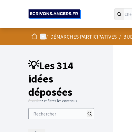
Panneau de gestion des cookies
Accueil
Menu principal
/
DÉMARCHES PARTICIPATIVES
/
BUD
💡Les 314
idées
déposées
Cherchez et filtrez les contenus