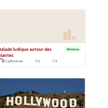
Balade ludique autour des
Retenue
plantes
CCQRoseraie
2
4