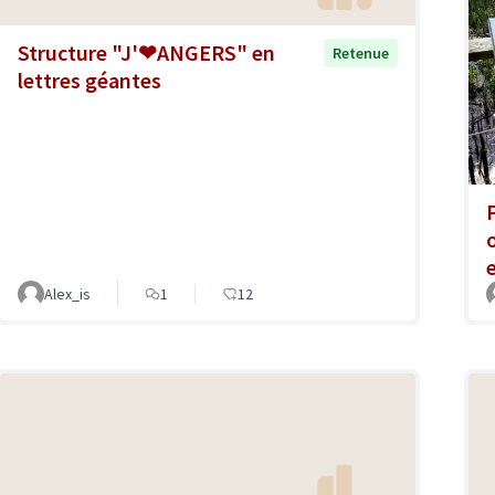
Structure "J'❤ANGERS" en
Retenue
lettres géantes
e
Alex_is
1
12