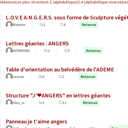
Aléatoire
Les plus récentes
A-Z (alphabétique)
Z-A (alphabétique inverse)
Le
L.O.V.E A.N.G.E.R.S. sous forme de Sculpture vé
Maxime
1
4
Retenue
Lettres géantes : ANGERS
NORMAND
2
5
Retenue
Table d'orientation au belvédère de l'ADEME
Leonar
0
2
Retenue
Structure "J'❤ANGERS" en lettres géantes
Alex_is
1
12
Retenue
Panneau je t'aime angers