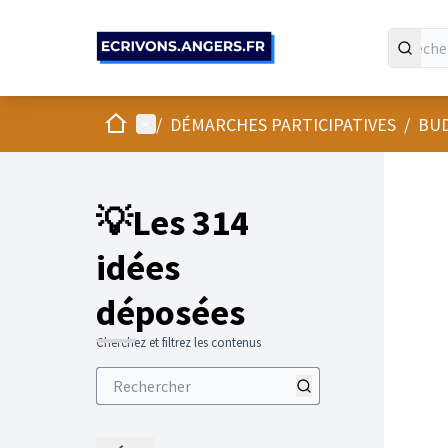
Panneau de gestion des cookies
Accueil
Menu principal
/
DÉMARCHES PARTICIPATIVES
/
BUD
💡Les 314
idées
déposées
Cherchez et filtrez les contenus