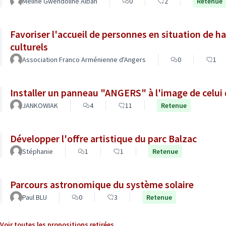
Méline Gwendoline Alban
0
2
Retenue
Favoriser l'accueil de personnes en situation de h
culturels
Association Franco Arménienne d'Angers
0
1
Installer un panneau "ANGERS" à l'image de cel
JANKOWIAK
4
11
Retenue
Développer l'offre artistique du parc Balzac
Stéphanie
1
1
Retenue
Parcours astronomique du système solaire
Paul BLU
0
3
Retenue
Voir toutes les propositions retirées