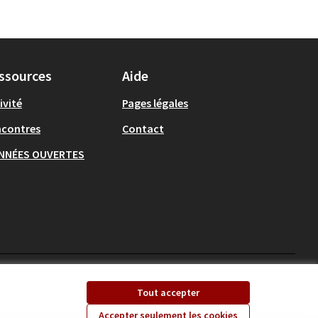
ssources
Aide
ivité
Pages légales
ncontres
Contact
NNÉES OUVERTES
Ecrivons Angers sur X
Ecrivons Angers sur
Tout accepter
(Lien externe)
(Lien externe)
Accepter seulement les cookies