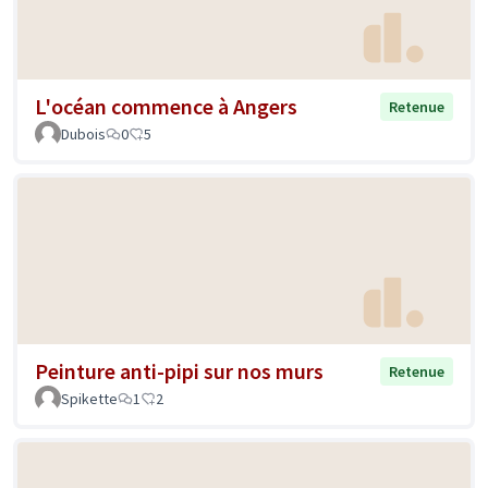
L'océan commence à Angers
Retenue
Dubois
0
5
Peinture anti-pipi sur nos murs
Retenue
Spikette
1
2