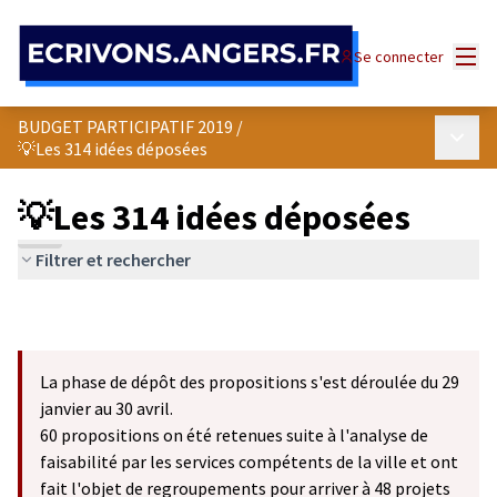
Panneau de gestion des cookies
Menu
Se connecter
BUDGET PARTICIPATIF 2019
/
Menu p
💡Les 314 idées déposées
💡Les 314 idées déposées
Filtrer et rechercher
La phase de dépôt des propositions s'est déroulée du 29
janvier au 30 avril.
60 propositions on été retenues suite à l'analyse de
faisabilité par les services compétents de la ville et ont
fait l'objet de regroupements pour arriver à 48 projets