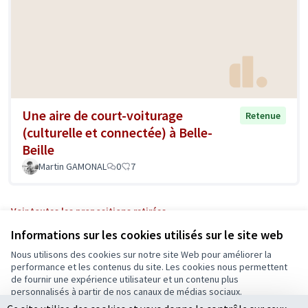
Une aire de court-voiturage
Retenue
(culturelle et connectée) à Belle-
Beille
Martin GAMONAL
0
7
Voir toutes les propositions retirées
Informations sur les cookies utilisés sur le site web
Nous utilisons des cookies sur notre site Web pour améliorer la
Conditions d'utilisation
performance et les contenus du site. Les cookies nous permettent
Paramètres des cookies
de fournir une expérience utilisateur et un contenu plus
Ecrivons Angers sur X
Ecrivons Angers sur Facebook
personnalisés à partir de nos canaux de médias sociaux.
(Lien externe)
(Lien externe)