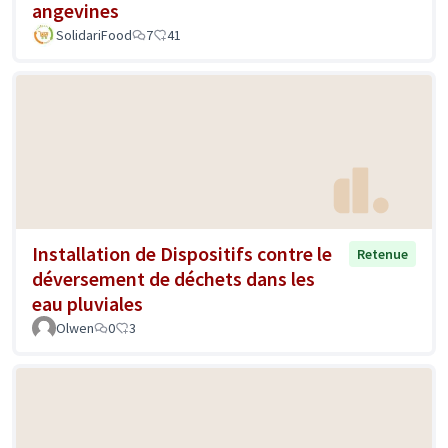
angevines
SolidariFood
7
41
Installation de Dispositifs contre le
Retenue
déversement de déchets dans les
eau pluviales
Olwen
0
3