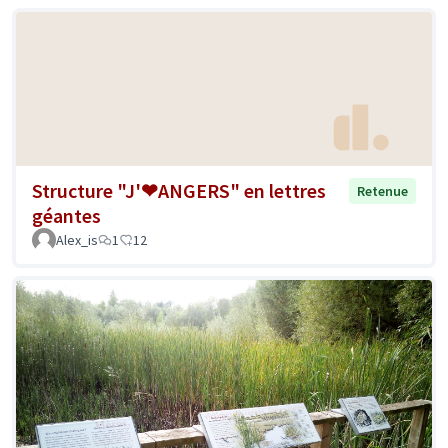
Structure "J'❤ANGERS" en lettres
Retenue
géantes
Alex_is
1
12