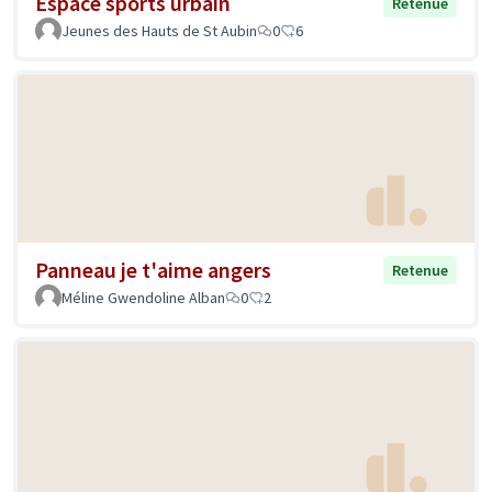
Espace sports urbain
Retenue
Jeunes des Hauts de St Aubin
0
6
Panneau je t'aime angers
Retenue
Méline Gwendoline Alban
0
2