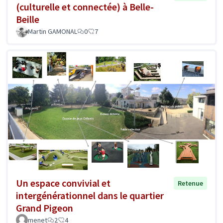
(culturelle et connectée) à Belle-
Beille
Martin GAMONAL
0
7
Un espace convivial et
Retenue
intergénérationnel dans le quartier
Grand Pigeon
menet
2
4