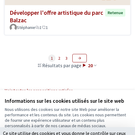
Développer l'offre artistique du parc
Retenue
Balzac
Stéphanie
1
1
1
2
3
Résultats par page :
20
Voir toutes les propositions retirées
Informations sur les cookies utilisés sur le site web
Nous utilisons des cookies sur notre site Web pour améliorer la
Conditions d'utilisation
performance et les contenus du site. Les cookies nous permettent
Paramètres des cookies
de fournir une expérience utilisateur et un contenu plus
Ecrivons Angers sur X
Ecrivons Angers sur Facebook
personnalisés à partir de nos canaux de médias sociaux.
(Lien externe)
(Lien externe)
Ce site utilise des cookies et vous donne le contrôle sur ceux
Tout accepter