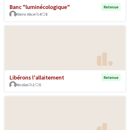
Banc "luminécologique"
Retenue
Klervi Alice
4
8
Libérons l'allaitement
Retenue
Nicolas
1
0