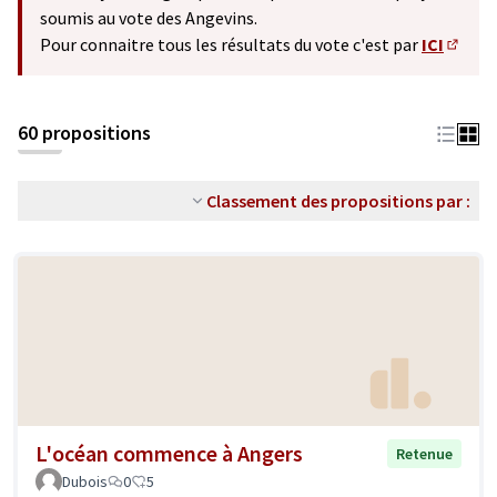
soumis au vote des Angevins.
Pour connaitre tous les résultats du vote c'est par
ICI
(S'ouv
60 propositions
Classement des propositions par :
L'océan commence à Angers
Retenue
Dubois
0
5