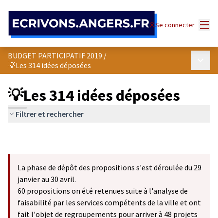
Panneau de gestion des cookies
Menu
Se connecter
BUDGET PARTICIPATIF 2019
/
Menu p
💡Les 314 idées déposées
💡Les 314 idées déposées
Filtrer et rechercher
La phase de dépôt des propositions s'est déroulée du 29
janvier au 30 avril.
60 propositions on été retenues suite à l'analyse de
faisabilité par les services compétents de la ville et ont
fait l'objet de regroupements pour arriver à 48 projets