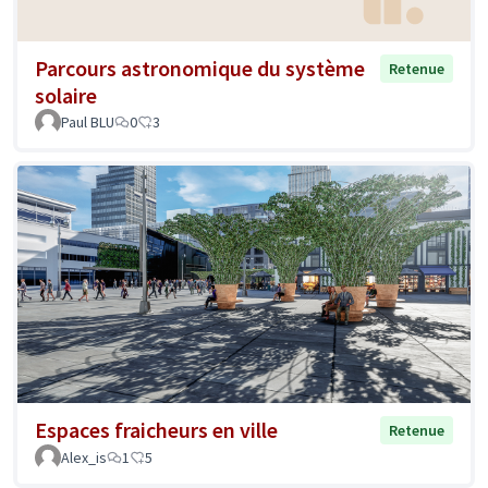
Parcours astronomique du système
Retenue
solaire
Paul BLU
0
3
Espaces fraicheurs en ville
Retenue
Alex_is
1
5