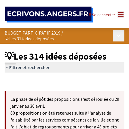
Panneau de gestion des cookies
Menu
Se connecter
BUDGET PARTICIPATIF 2019
/
Menu p
💡Les 314 idées déposées
💡Les 314 idées déposées
Filtrer et rechercher
La phase de dépôt des propositions s'est déroulée du 29
janvier au 30 avril.
60 propositions on été retenues suite à l'analyse de
faisabilité par les services compétents de la ville et ont
fait l'objet de regroupements pour arriver à 48 projets