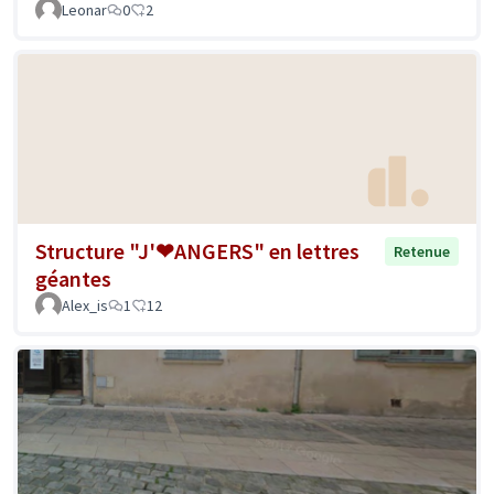
Leonar
0
2
Structure "J'❤ANGERS" en lettres
Retenue
géantes
Alex_is
1
12