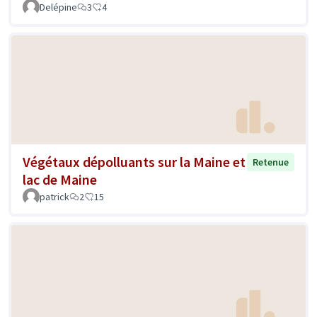
Delépine
3
4
Végétaux dépolluants sur la Maine et
Retenue
lac de Maine
patrick
2
15