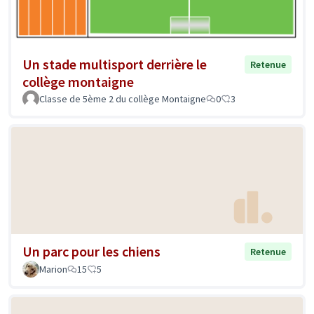
Un stade multisport derrière le
Retenue
collège montaigne
Classe de 5ème 2 du collège Montaigne
0
3
Un parc pour les chiens
Retenue
Marion
15
5