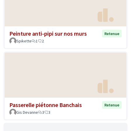
Peinture anti-pipi sur nos murs
Retenue
Spikette
1
2
Passerelle piétonne Banchais
Retenue
Gis Devanne
3
3