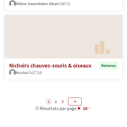
Méline Gwendoline Alban
0
2
Nichoirs chauves-souris & oiseaux
Retenue
Nicolas
3
15
1
2
3
Résultats par page :
20