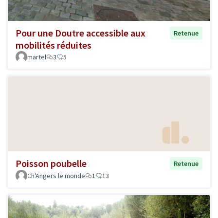
Pour une Doutre accessible aux
Retenue
mobilités réduites
martel
3
5
Poisson poubelle
Retenue
Ch'Angers le monde
1
13