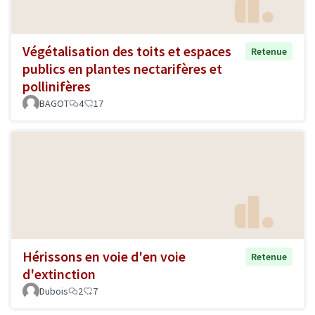
Végétalisation des toits et espaces
Retenue
publics en plantes nectarifères et
pollinifères
BAGOT
4
17
Hérissons en voie d'en voie
Retenue
d'extinction
Dubois
2
7