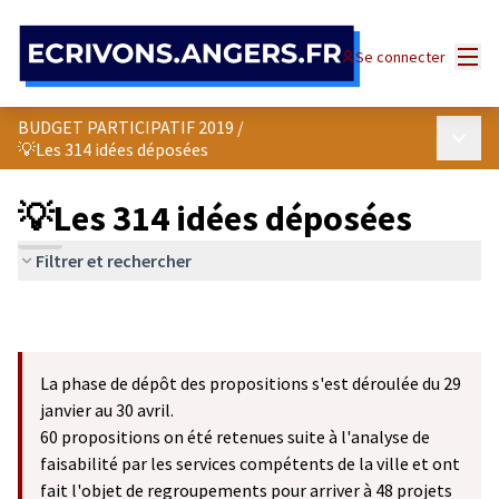
Panneau de gestion des cookies
Menu
Se connecter
BUDGET PARTICIPATIF 2019
/
Menu p
💡Les 314 idées déposées
💡Les 314 idées déposées
Filtrer et rechercher
La phase de dépôt des propositions s'est déroulée du 29
janvier au 30 avril.
60 propositions on été retenues suite à l'analyse de
faisabilité par les services compétents de la ville et ont
fait l'objet de regroupements pour arriver à 48 projets