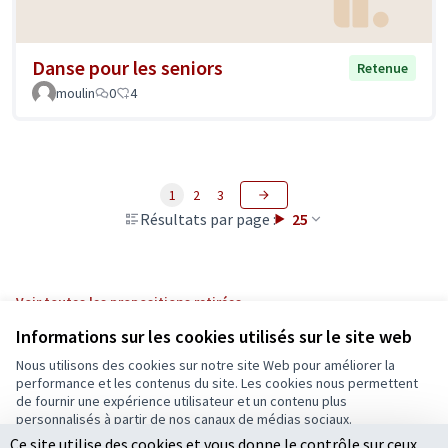
Danse pour les seniors
Retenue
moulin
0
4
1
2
3
Résultats par page :
25
Voir toutes les propositions retirées
Informations sur les cookies utilisés sur le site web
Nous utilisons des cookies sur notre site Web pour améliorer la
Conditions d'utilisation
performance et les contenus du site. Les cookies nous permettent
Paramètres des cookies
de fournir une expérience utilisateur et un contenu plus
Ecrivons Angers sur X
Ecrivons Angers sur Facebook
personnalisés à partir de nos canaux de médias sociaux.
(Lien externe)
(Lien externe)
Ce site utilise des cookies et vous donne le contrôle sur ceux
Tout accepter