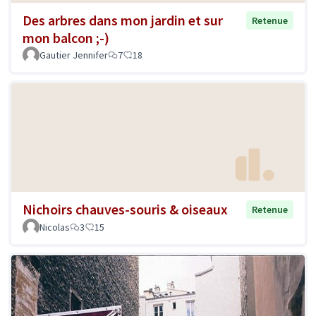
Des arbres dans mon jardin et sur
Retenue
mon balcon ;-)
Gautier Jennifer
7
18
Nichoirs chauves-souris & oiseaux
Retenue
Nicolas
3
15