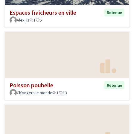
Espaces fraicheurs en ville
Retenue
Alex_is
1
5
Poisson poubelle
Retenue
Ch'Angers le monde
1
13