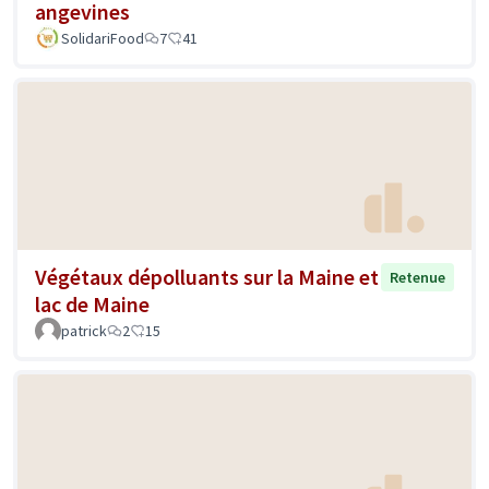
angevines
SolidariFood
7
41
Végétaux dépolluants sur la Maine et
Retenue
lac de Maine
patrick
2
15