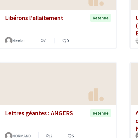
Libérons l'allaitement
Retenue
B
Nicolas
1
0
Lettres géantes : ANGERS
Retenue
NORMAND
2
5