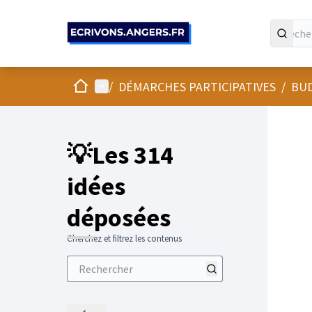
Panneau de gestion des cookies
Accueil
Menu principal
/
DÉMARCHES PARTICIPATIVES
/
BUD
💡Les 314
idées
déposées
Cherchez et filtrez les contenus