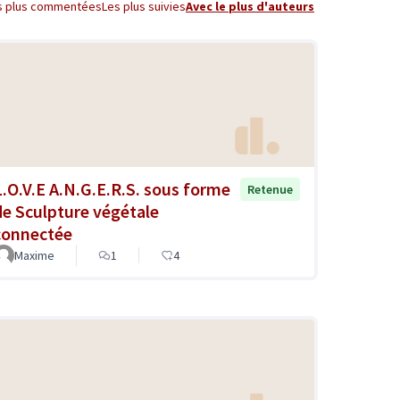
s plus commentées
Les plus suivies
Avec le plus d'auteurs
L.O.V.E A.N.G.E.R.S. sous forme
Retenue
de Sculpture végétale
connectée
Maxime
1
4