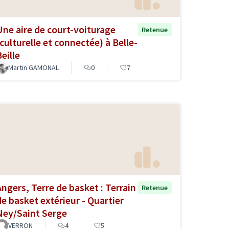
Une aire de court-voiturage
Retenue
(culturelle et connectée) à Belle-
eille
Martin GAMONAL
0
7
Angers, Terre de basket : Terrain
Retenue
de basket extérieur - Quartier
Ney/Saint Serge
VERRON
4
5