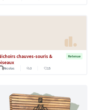
Nichoirs chauves-souris &
Retenue
oiseaux
Nicolas
3
15