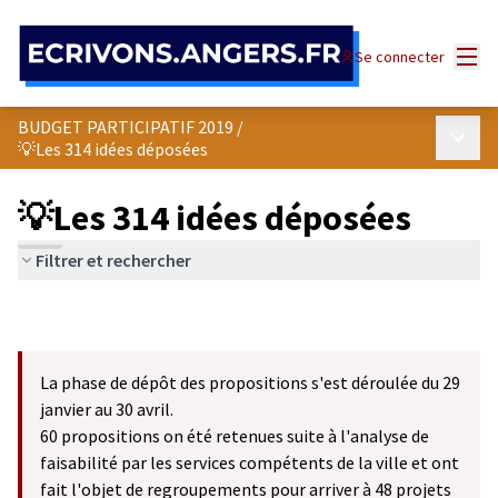
Panneau de gestion des cookies
Menu
Se connecter
BUDGET PARTICIPATIF 2019
/
Menu p
💡Les 314 idées déposées
💡Les 314 idées déposées
Filtrer et rechercher
La phase de dépôt des propositions s'est déroulée du 29
janvier au 30 avril.
60 propositions on été retenues suite à l'analyse de
faisabilité par les services compétents de la ville et ont
fait l'objet de regroupements pour arriver à 48 projets