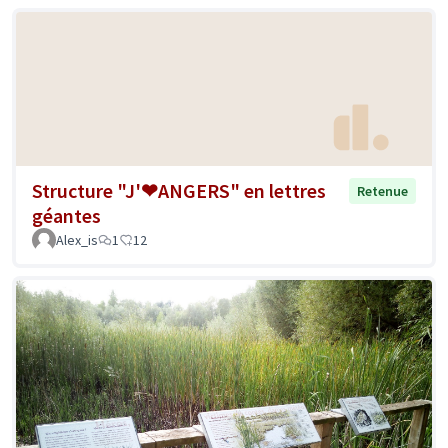
Structure "J'❤ANGERS" en lettres
Retenue
géantes
Alex_is
1
12