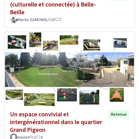
(culturelle et connectée) à Belle-
Beille
Martin GAMONAL
0
7
Un espace convivial et
Retenue
intergénérationnel dans le quartier
Grand Pigeon
menet
2
4