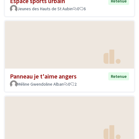
Espace sports urbain
Retenue
Jeunes des Hauts de St Aubin
0
6
Panneau je t'aime angers
Retenue
Méline Gwendoline Alban
0
2