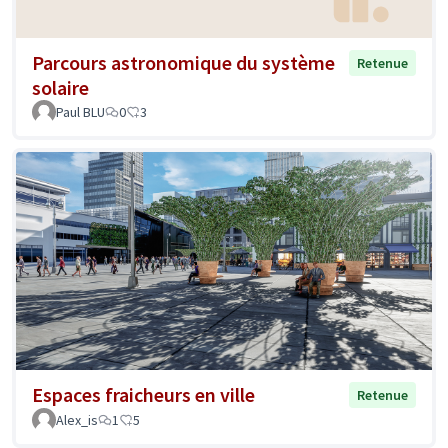
Parcours astronomique du système
Retenue
solaire
Paul BLU
0
3
Espaces fraicheurs en ville
Retenue
Alex_is
1
5