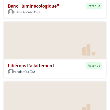
Banc "luminécologique"
Retenue
Klervi Alice
4
8
Libérons l'allaitement
Retenue
Nicolas
1
0