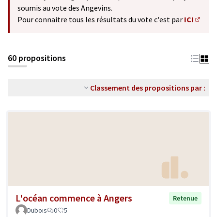
soumis au vote des Angevins.
Pour connaitre tous les résultats du vote c'est par
ICI
(S'ouv
60 propositions
Classement des propositions par :
L'océan commence à Angers
Retenue
Dubois
0
5