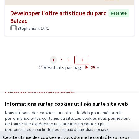
Développer l'offre artistique du parc
Retenue
Balzac
Stéphanie
1
1
1
2
3
Résultats par page :
25
Voir toutes les propositions retirées
Informations sur les cookies utilisés sur le site web
Nous utilisons des cookies sur notre site Web pour améliorer la
Conditions d'utilisation
performance et les contenus du site. Les cookies nous permettent
Paramètres des cookies
de fournir une expérience utilisateur et un contenu plus
Ecrivons Angers sur X
Ecrivons Angers sur Facebook
personnalisés à partir de nos canaux de médias sociaux.
(Lien externe)
(Lien externe)
Ce site utilise des cookies et vous donne le contrôle sur ceux
Tout accepter