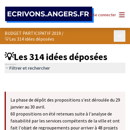
Panneau de gestion des cookies
Menu
Se connecter
BUDGET PARTICIPATIF 2019
/
Menu p
💡Les 314 idées déposées
💡Les 314 idées déposées
Filtrer et rechercher
La phase de dépôt des propositions s'est déroulée du 29
janvier au 30 avril.
60 propositions on été retenues suite à l'analyse de
faisabilité par les services compétents de la ville et ont
fait l'objet de regroupements pour arriver à 48 projets