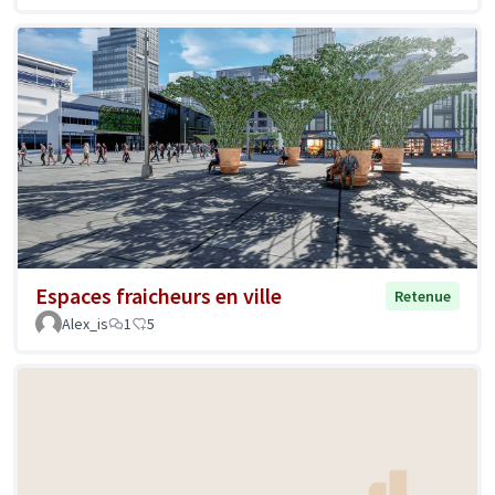
Espaces fraicheurs en ville
Retenue
Alex_is
1
5