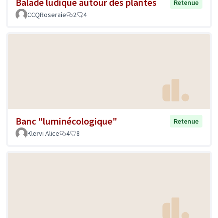
Balade ludique autour des plantes
Retenue
CCQRoseraie
2
4
Banc "luminécologique"
Retenue
Klervi Alice
4
8