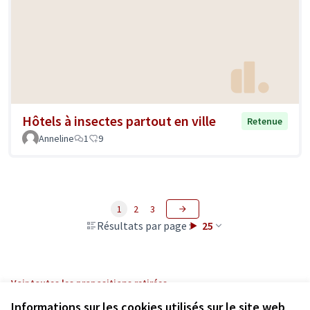
Hôtels à insectes partout en ville
Retenue
Anneline
1
9
1
2
3
Résultats par page :
25
Voir toutes les propositions retirées
Informations sur les cookies utilisés sur le site web