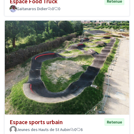
Espace Food Truck
Retenue
Gaïtanaros Didier
0
0
Espace sports urbain
Retenue
Jeunes des Hauts de St Aubin
0
6