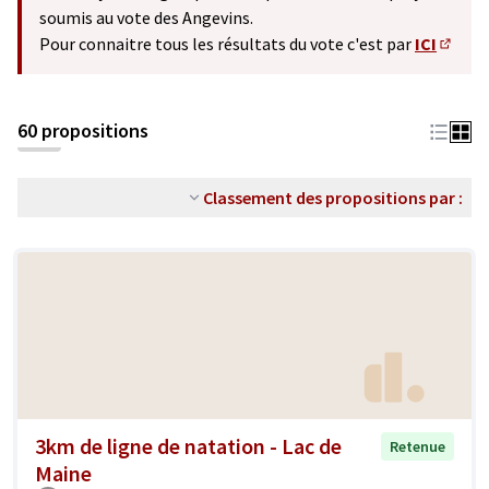
soumis au vote des Angevins.
Pour connaitre tous les résultats du vote c'est par
ICI
(S'ouv
60 propositions
Classement des propositions par :
3km de ligne de natation - Lac de
Retenue
Maine