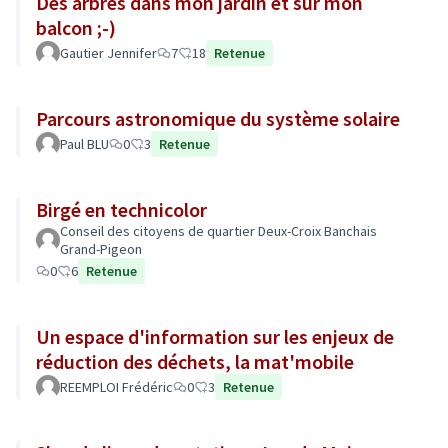
Des arbres dans mon jardin et sur mon
balcon ;-)
Gautier Jennifer
7
18
Retenue
Parcours astronomique du système solaire
Paul BLU
0
3
Retenue
Birgé en technicolor
Conseil des citoyens de quartier Deux-Croix Banchais
Grand-Pigeon
0
6
Retenue
Un espace d'information sur les enjeux de
réduction des déchets, la mat'mobile
REEMPLOI Frédéric
0
3
Retenue