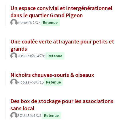
Un espace convivial et intergénérationnel
dans le quartier Grand Pigeon
menet
2
4
Retenue
Une coulée verte attrayante pour petits et
grands
JOSEPH
14
6
Retenue
Nichoirs chauves-souris & oiseaux
Nicolas
3
15
Retenue
Des box de stockage pour les associations
sans local
SOULIS
1
1
Retenue