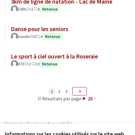
3km de ligne de natation - Lac de Maine
CBRL
1
6
Retenue
Danse pour les seniors
moulin
0
4
Retenue
Le sport à ciel ouvert à la Roseraie
KTE
1
10
Retenue
1
2
3
Résultats par page :
25
Voir toutes les propositions retirées
Informations sur les cookies utilisés sur le site web