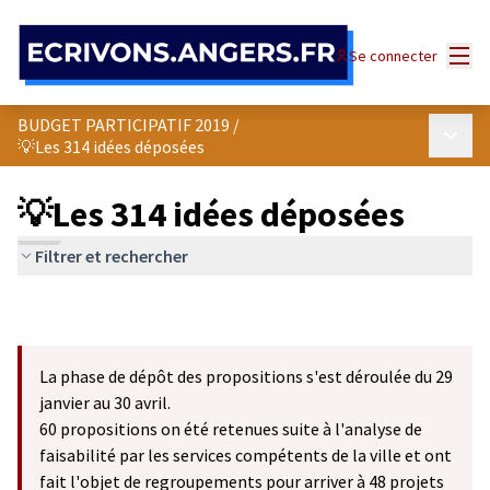
Panneau de gestion des cookies
Menu
Se connecter
BUDGET PARTICIPATIF 2019
/
Menu p
💡Les 314 idées déposées
💡Les 314 idées déposées
Filtrer et rechercher
La phase de dépôt des propositions s'est déroulée du 29
janvier au 30 avril.
60 propositions on été retenues suite à l'analyse de
faisabilité par les services compétents de la ville et ont
fait l'objet de regroupements pour arriver à 48 projets