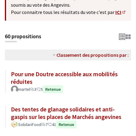
soumis au vote des Angevins.
Pour connaitre tous les résultats du vote c'est par
ICI
(S'ouv
60 propositions
Classement des propositions par :
Pour une Doutre accessible aux mobilités
réduites
martel
3
5
Retenue
Des tentes de glanage solidaires et anti-
gaspis sur les places de Marchés angevines
SolidariFood
7
41
Retenue