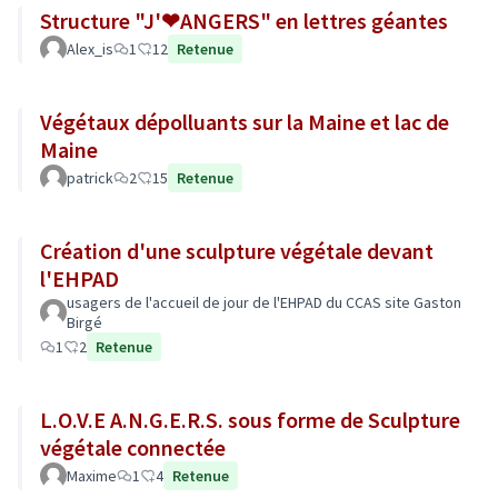
Structure "J'❤ANGERS" en lettres géantes
Alex_is
1
12
Retenue
Végétaux dépolluants sur la Maine et lac de
Maine
patrick
2
15
Retenue
Création d'une sculpture végétale devant
l'EHPAD
usagers de l'accueil de jour de l'EHPAD du CCAS site Gaston
Birgé
1
2
Retenue
L.O.V.E A.N.G.E.R.S. sous forme de Sculpture
végétale connectée
Maxime
1
4
Retenue