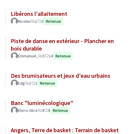
Libérons l'allaitement
Nicolas
1
0
Retenue
Piste de danse en extérieur - Plancher en
bois durable
Emmanuel_
5
14
Retenue
Des brumisateurs et jeux d'eau urbains
Edg
1
1
Retenue
Banc "luminécologique"
Klervi Alice
4
8
Retenue
Angers, Terre de basket : Terrain de basket