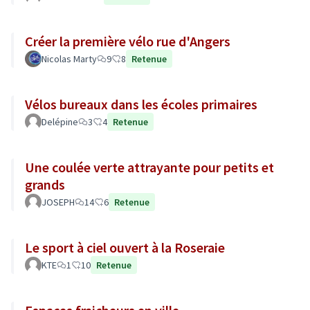
Créer la première vélo rue d'Angers
Nicolas Marty
9
8
Retenue
Vélos bureaux dans les écoles primaires
Delépine
3
4
Retenue
Une coulée verte attrayante pour petits et
grands
JOSEPH
14
6
Retenue
Le sport à ciel ouvert à la Roseraie
KTE
1
10
Retenue