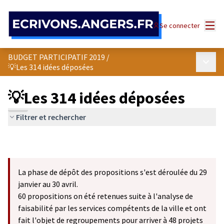
Panneau de gestion des cookies
Menu
Se connecter
BUDGET PARTICIPATIF 2019
/
Menu p
💡Les 314 idées déposées
💡Les 314 idées déposées
Filtrer et rechercher
La phase de dépôt des propositions s'est déroulée du 29
janvier au 30 avril.
60 propositions on été retenues suite à l'analyse de
faisabilité par les services compétents de la ville et ont
fait l'objet de regroupements pour arriver à 48 projets