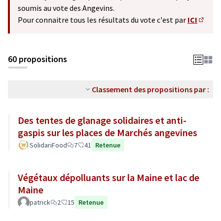
soumis au vote des Angevins.
Pour connaitre tous les résultats du vote c'est par
ICI
(S'ouv
60 propositions
Classement des propositions par :
Des tentes de glanage solidaires et anti-
gaspis sur les places de Marchés angevines
SolidariFood
7
41
Retenue
Végétaux dépolluants sur la Maine et lac de
Maine
patrick
2
15
Retenue