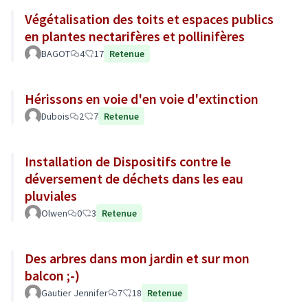
Végétalisation des toits et espaces publics
en plantes nectarifères et pollinifères
BAGOT
4
17
Retenue
Hérissons en voie d'en voie d'extinction
Dubois
2
7
Retenue
Installation de Dispositifs contre le
déversement de déchets dans les eau
pluviales
Olwen
0
3
Retenue
Des arbres dans mon jardin et sur mon
balcon ;-)
Gautier Jennifer
7
18
Retenue