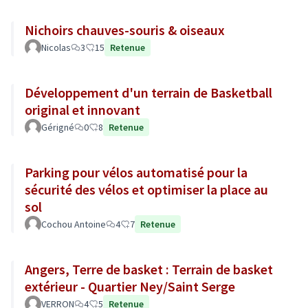
Nichoirs chauves-souris & oiseaux
Nicolas
3
15
Retenue
Développement d'un terrain de Basketball
original et innovant
Gérigné
0
8
Retenue
Parking pour vélos automatisé pour la
sécurité des vélos et optimiser la place au
sol
Cochou Antoine
4
7
Retenue
Angers, Terre de basket : Terrain de basket
extérieur - Quartier Ney/Saint Serge
VERRON
4
5
Retenue