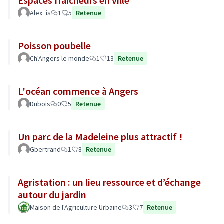
Espaces fraicheurs en ville
Alex_is
1
5
Retenue
Poisson poubelle
Ch'Angers le monde
1
13
Retenue
L'océan commence à Angers
Dubois
0
5
Retenue
Un parc de la Madeleine plus attractif !
Gbertrand
1
8
Retenue
Agristation : un lieu ressource et d’échange
autour du jardin
Maison de l'Agriculture Urbaine
3
7
Retenue