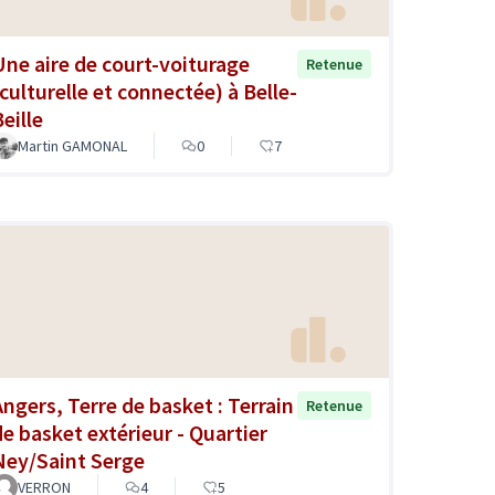
Une aire de court-voiturage
Retenue
(culturelle et connectée) à Belle-
eille
Martin GAMONAL
0
7
Angers, Terre de basket : Terrain
Retenue
de basket extérieur - Quartier
Ney/Saint Serge
VERRON
4
5