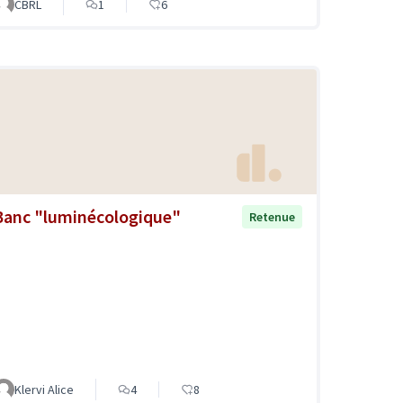
CBRL
1
6
Banc "luminécologique"
Retenue
Klervi Alice
4
8