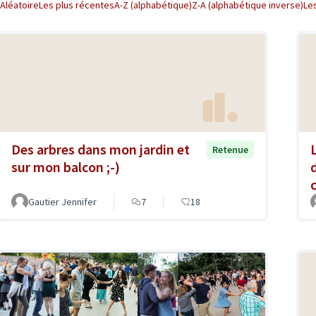
Aléatoire
Les plus récentes
A-Z (alphabétique)
Z-A (alphabétique inverse)
Le
Des arbres dans mon jardin et
Retenue
sur mon balcon ;-)
Gautier Jennifer
7
18