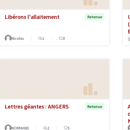
Libérons l'allaitement
Retenue
B
Nicolas
1
0
Lettres géantes : ANGERS
Retenue
NORMAND
2
5