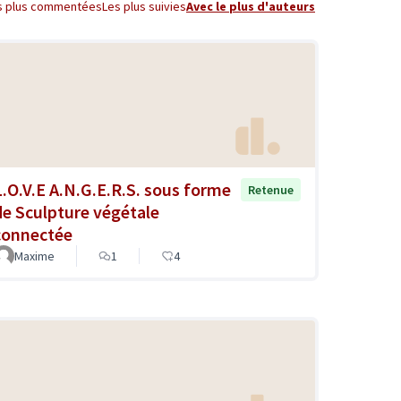
s plus commentées
Les plus suivies
Avec le plus d'auteurs
L.O.V.E A.N.G.E.R.S. sous forme
Retenue
de Sculpture végétale
connectée
Maxime
1
4