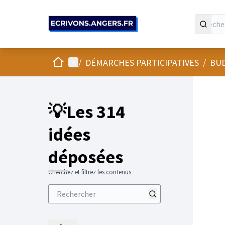
Panneau de gestion des cookies
Accueil
Menu principal
/
DÉMARCHES PARTICIPATIVES
/
BUD
💡Les 314
idées
déposées
Cherchez et filtrez les contenus