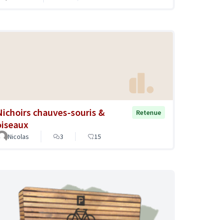
Nichoirs chauves-souris &
Retenue
oiseaux
Nicolas
3
15