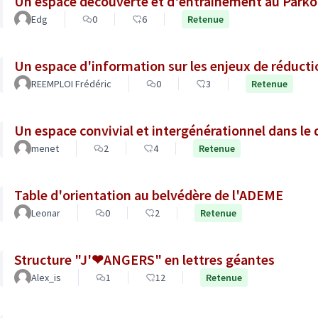
Un espace découverte et d'entrainement au Parko
Edg
0
6
Retenue
Un espace d'information sur les enjeux de réducti
REEMPLOI Frédéric
0
3
Retenue
Un espace convivial
menet
2
4
Retenue
Table d'orientation au belvédère de l'ADEME
Leonar
0
2
Retenue
Structure "J'❤ANGERS" en lettres géantes
Alex_is
1
12
Retenue