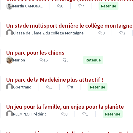
Martin GAMONAL
0
7
Retenue
Un stade multisport derrière le collège montaigne
Classe de 5ème 2 du collège Montaigne
0
3
Un parc pour les chiens
Marion
15
5
Retenue
Un parc de la Madeleine plus attractif !
Gbertrand
1
8
Retenue
Un jeu pour la famille, un enjeu pour la planète
REEMPLOI Frédéric
0
1
Retenue