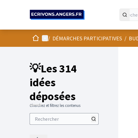
Panneau de gestion des cookies
Accueil
Menu principal
/
DÉMARCHES PARTICIPATIVES
/
BUD
💡Les 314
idées
déposées
Cherchez et filtrez les contenus