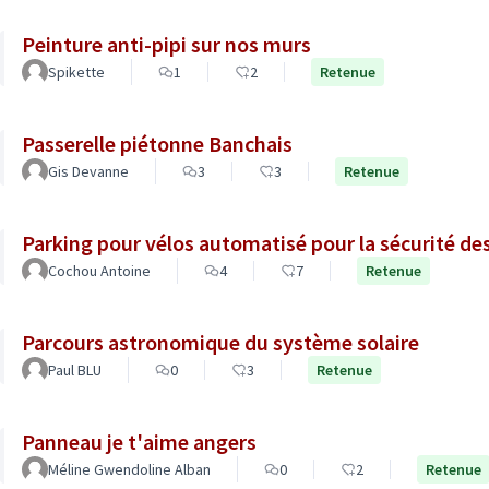
Peinture anti-pipi sur nos murs
Spikette
1
2
Retenue
Passerelle piétonne Banchais
Gis Devanne
3
3
Retenue
Parking pour vélos automatisé pour la sécurité des 
Cochou Antoine
4
7
Retenue
Parcours astronomique du système solaire
Paul BLU
0
3
Retenue
Panneau je t'aime angers
Méline Gwendoline Alban
0
2
Retenue