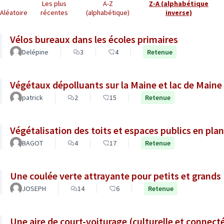
Les plus
A-Z
Z-A (alphabétique
Aléatoire
récentes
(alphabétique)
inverse)
Vélos bureaux dans les écoles primaires
Delépine
3
4
Retenue
Végétaux dépolluants sur la Maine et lac de Maine
patrick
2
15
Retenue
Végétalisation des toits et espaces publics en plan
BAGOT
4
17
Retenue
Une coulée verte attrayante pour petits et grands
JOSEPH
14
6
Retenue
Une aire de court-voiturage (culturelle et connecté