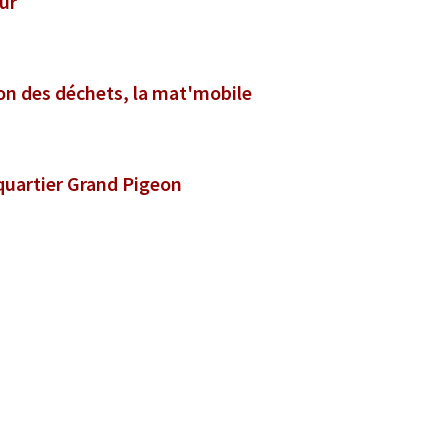
ur
on des déchets, la mat'mobile
 et intergénérationnel dans le quartier Grand Pigeon