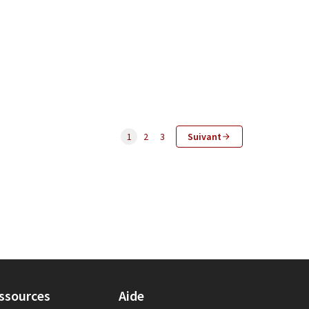
1
2
3
Suivant
ssources
Aide