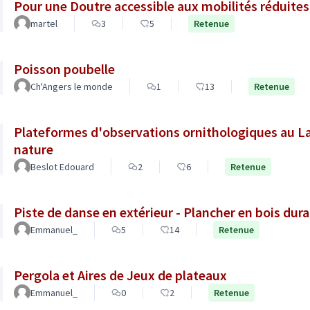
Pour une Doutre accessible aux mobilités réduites
martel
3
5
Retenue
Poisson poubelle
Ch'Angers le monde
1
13
Retenue
Plateformes d'observations ornithologiques au Lac
nature
Beslot Edouard
2
6
Retenue
Piste de danse en extérieur - Plancher en bois 
Emmanuel_
5
14
Retenue
Pergola et Aires de Jeux de plateaux
Emmanuel_
0
2
Retenue