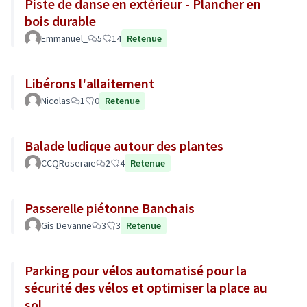
Piste de danse en extérieur - Plancher en
bois durable
Emmanuel_
5
14
Retenue
Libérons l'allaitement
Nicolas
1
0
Retenue
Balade ludique autour des plantes
CCQRoseraie
2
4
Retenue
Passerelle piétonne Banchais
Gis Devanne
3
3
Retenue
Parking pour vélos automatisé pour la
sécurité des vélos et optimiser la place au
sol