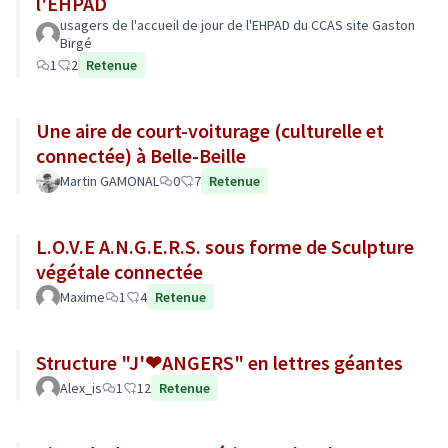
l'EHPAD
usagers de l'accueil de jour de l'EHPAD du CCAS site Gaston
Birgé
1
2
Retenue
Une aire de court-voiturage (culturelle et
connectée) à Belle-Beille
Martin GAMONAL
0
7
Retenue
L.O.V.E A.N.G.E.R.S. sous forme de Sculpture
végétale connectée
Maxime
1
4
Retenue
Structure "J'❤ANGERS" en lettres géantes
Alex_is
1
12
Retenue