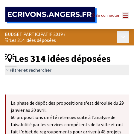
Panneau de gestion des cookies
Menu
Se connecter
BUDGET PARTICIPATIF 2019
/
Menu p
💡Les 314 idées déposées
💡Les 314 idées déposées
Filtrer et rechercher
La phase de dépôt des propositions s'est déroulée du 29
janvier au 30 avril.
60 propositions on été retenues suite à l'analyse de
faisabilité par les services compétents de la ville et ont
fait l'objet de regroupements pour arriver à 48 projets