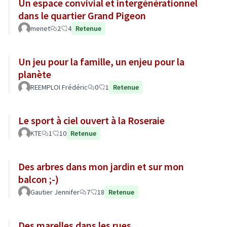
Un espace convivial et intergénérationnel
dans le quartier Grand Pigeon
menet
2
4
Retenue
Un jeu pour la famille, un enjeu pour la
planète
REEMPLOI Frédéric
0
1
Retenue
Le sport à ciel ouvert à la Roseraie
KTE
1
10
Retenue
Des arbres dans mon jardin et sur mon
balcon ;-)
Gautier Jennifer
7
18
Retenue
Des marelles dans les rues