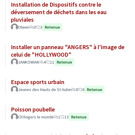
Installation de Dispositifs contre le
déversement de déchets dans les eau
pluviales
Olwen
0
3
Retenue
Installer un panneau "ANGERS" à l'image de
celui de "HOLLYWOOD"
JANKOWIAK
4
11
Retenue
Espace sports urbain
Jeunes des Hauts de St Aubin
0
6
Retenue
Poisson poubelle
Ch'Angers le monde
1
13
Retenue