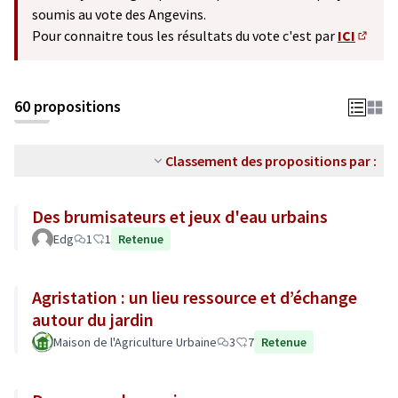
soumis au vote des Angevins.
Pour connaitre tous les résultats du vote c'est par
ICI
(S'ouv
60 propositions
Classement des propositions par :
Des brumisateurs et jeux d'eau urbains
Edg
1
1
Retenue
Agristation : un lieu ressource et d’échange
autour du jardin
Maison de l'Agriculture Urbaine
3
7
Retenue