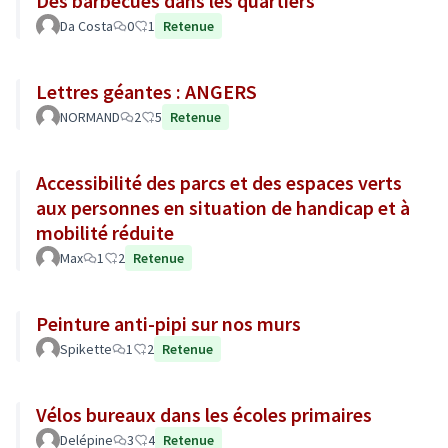
Des barbecues dans les quartiers
Da Costa
0
1
Retenue
Lettres géantes : ANGERS
NORMAND
2
5
Retenue
Accessibilité des parcs et des espaces verts
aux personnes en situation de handicap et à
mobilité réduite
Max
1
2
Retenue
Peinture anti-pipi sur nos murs
Spikette
1
2
Retenue
Vélos bureaux dans les écoles primaires
Delépine
3
4
Retenue