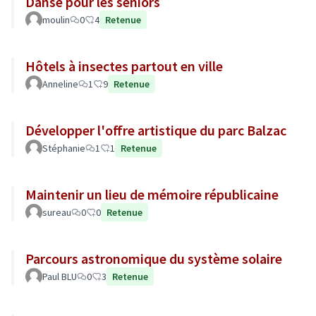
Danse pour les seniors
moulin
0
4
Retenue
Hôtels à insectes partout en ville
Anneline
1
9
Retenue
Développer l'offre artistique du parc Balzac
Stéphanie
1
1
Retenue
Maintenir un lieu de mémoire républicaine
sureau
0
0
Retenue
Parcours astronomique du système solaire
Paul BLU
0
3
Retenue