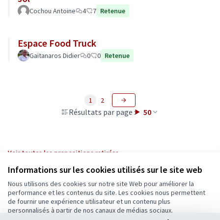
Cochou Antoine
4
7
Retenue
Espace Food Truck
Gaïtanaros Didier
0
0
Retenue
1
2
Résultats par page :
50
Voir toutes les propositions retirées
Informations sur les cookies utilisés sur le site web
Nous utilisons des cookies sur notre site Web pour améliorer la
Conditions d'utilisation
performance et les contenus du site. Les cookies nous permettent
Paramètres des cookies
de fournir une expérience utilisateur et un contenu plus
Ecrivons Angers sur X
Ecrivons Angers sur Facebook
personnalisés à partir de nos canaux de médias sociaux.
(Lien externe)
(Lien externe)