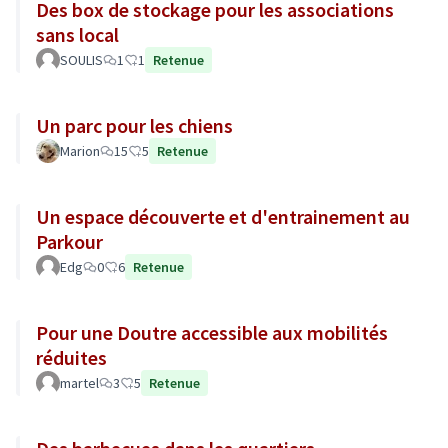
Des box de stockage pour les associations
sans local
SOULIS
1
1
Retenue
Un parc pour les chiens
Marion
15
5
Retenue
Un espace découverte et d'entrainement au
Parkour
Edg
0
6
Retenue
Pour une Doutre accessible aux mobilités
réduites
martel
3
5
Retenue