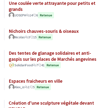
Une coulée verte attrayante pour petits et
grands
JOSEPH
14
6
Retenue
Nichoirs chauves-souris & oiseaux
Nicolas
3
15
Retenue
Des tentes de glanage solidaires et anti-
gaspis sur les places de Marchés angevines
SolidariFood
7
41
Retenue
Espaces fraicheurs en ville
Alex_is
1
5
Retenue
Création d'une sculpture végétale devant