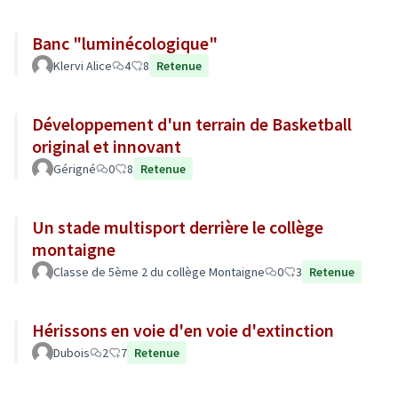
Banc "luminécologique"
Klervi Alice
4
8
Retenue
Développement d'un terrain de Basketball
original et innovant
Gérigné
0
8
Retenue
Un stade multisport derrière le collège
montaigne
Classe de 5ème 2 du collège Montaigne
0
3
Retenue
Hérissons en voie d'en voie d'extinction
Dubois
2
7
Retenue