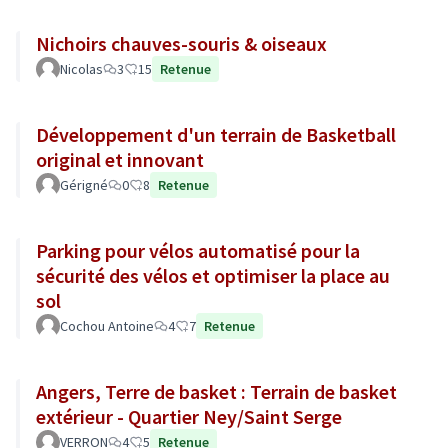
Nichoirs chauves-souris & oiseaux
Nicolas
3
15
Retenue
Développement d'un terrain de Basketball
original et innovant
Gérigné
0
8
Retenue
Parking pour vélos automatisé pour la
sécurité des vélos et optimiser la place au
sol
Cochou Antoine
4
7
Retenue
Angers, Terre de basket : Terrain de basket
extérieur - Quartier Ney/Saint Serge
VERRON
4
5
Retenue