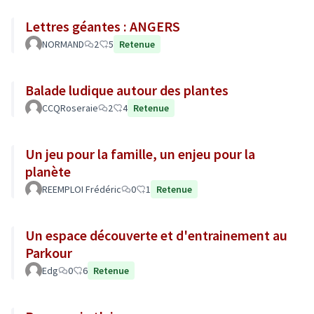
Lettres géantes : ANGERS
NORMAND
2
5
Retenue
Balade ludique autour des plantes
CCQRoseraie
2
4
Retenue
Un jeu pour la famille, un enjeu pour la
planète
REEMPLOI Frédéric
0
1
Retenue
Un espace découverte et d'entrainement au
Parkour
Edg
0
6
Retenue