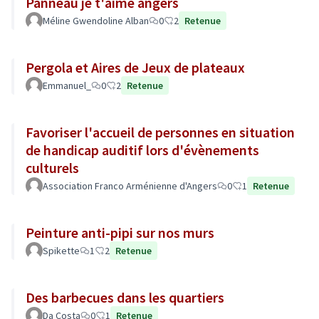
Panneau je t'aime angers
Méline Gwendoline Alban
0
2
Retenue
Pergola et Aires de Jeux de plateaux
Emmanuel_
0
2
Retenue
Favoriser l'accueil de personnes en situation
de handicap auditif lors d'évènements
culturels
Association Franco Arménienne d'Angers
0
1
Retenue
Peinture anti-pipi sur nos murs
Spikette
1
2
Retenue
Des barbecues dans les quartiers
Da Costa
0
1
Retenue