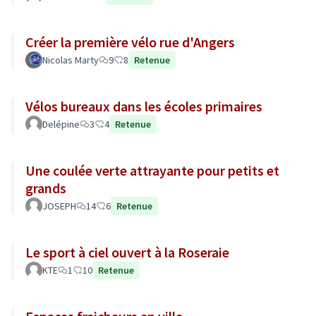
Créer la première vélo rue d'Angers
Nicolas Marty
9
8
Retenue
Vélos bureaux dans les écoles primaires
Delépine
3
4
Retenue
Une coulée verte attrayante pour petits et
grands
JOSEPH
14
6
Retenue
Le sport à ciel ouvert à la Roseraie
KTE
1
10
Retenue