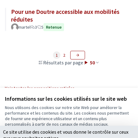
Pour une Doutre accessible aux mobilités
réduites
martel
3
5
Retenue
1
2
Résultats par page :
50
Voir toutes les propositions retirées
Informations sur les cookies utilisés sur le site web
Nous utilisons des cookies sur notre site Web pour améliorer la
Conditions d'utilisation
performance et les contenus du site. Les cookies nous permettent
Paramètres des cookies
de fournir une expérience utilisateur et un contenu plus
Ecrivons Angers sur X
Ecrivons Angers sur Facebook
personnalisés à partir de nos canaux de médias sociaux.
(Lien externe)
(Lien externe)
Ce site utilise des cookies et vous donne le contrôle sur ceux
Tout accepter