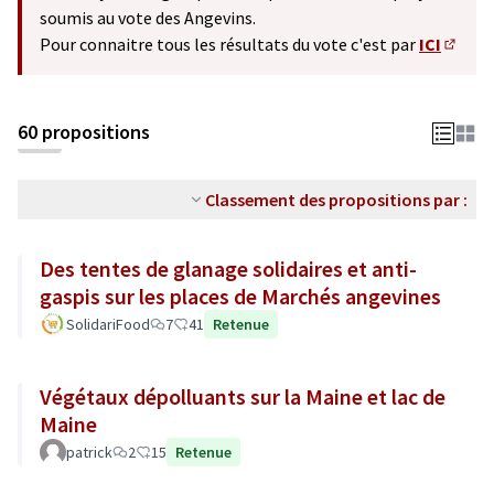
soumis au vote des Angevins.
Pour connaitre tous les résultats du vote c'est par
ICI
(S'ouv
60 propositions
Classement des propositions par :
Des tentes de glanage solidaires et anti-
gaspis sur les places de Marchés angevines
SolidariFood
7
41
Retenue
Végétaux dépolluants sur la Maine et lac de
Maine
patrick
2
15
Retenue