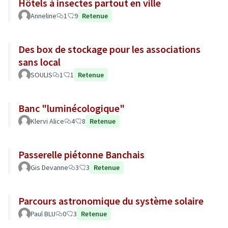
Hôtels à insectes partout en ville
Anneline
1
9
Retenue
Des box de stockage pour les associations
sans local
SOULIS
1
1
Retenue
Banc "luminécologique"
Klervi Alice
4
8
Retenue
Passerelle piétonne Banchais
Gis Devanne
3
3
Retenue
Parcours astronomique du système solaire
Paul BLU
0
3
Retenue