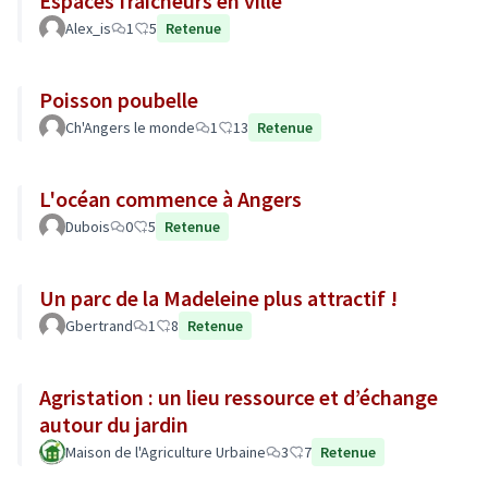
Espaces fraicheurs en ville
Alex_is
1
5
Retenue
Poisson poubelle
Ch'Angers le monde
1
13
Retenue
L'océan commence à Angers
Dubois
0
5
Retenue
Un parc de la Madeleine plus attractif !
Gbertrand
1
8
Retenue
Agristation : un lieu ressource et d’échange
autour du jardin
Maison de l'Agriculture Urbaine
3
7
Retenue