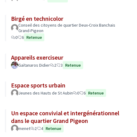
Birgé en technicolor
Conseil des citoyens de quartier Deux-Croix Banchais
Grand-Pigeon
0
6
Retenue
Appareils exerciseur
Gaïtanaros Didier
2
3
Retenue
Espace sports urbain
Jeunes des Hauts de St Aubin
0
6
Retenue
Un espace convivial et intergénérationnel
dans le quartier Grand Pigeon
menet
2
4
Retenue