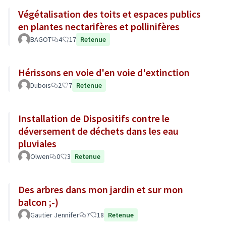
Végétalisation des toits et espaces publics
en plantes nectarifères et pollinifères
BAGOT
4
17
Retenue
Hérissons en voie d'en voie d'extinction
Dubois
2
7
Retenue
Installation de Dispositifs contre le
déversement de déchets dans les eau
pluviales
Olwen
0
3
Retenue
Des arbres dans mon jardin et sur mon
balcon ;-)
Gautier Jennifer
7
18
Retenue