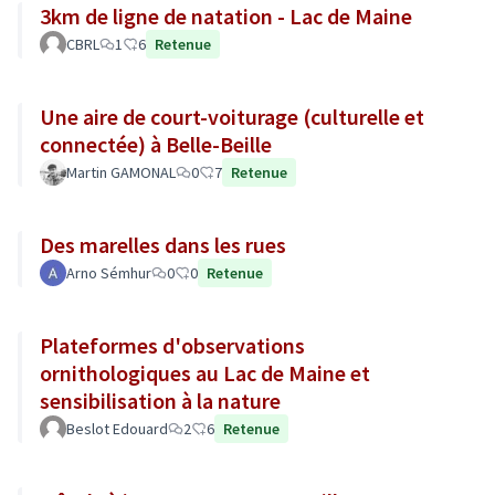
3km de ligne de natation - Lac de Maine
CBRL
1
6
Retenue
Une aire de court-voiturage (culturelle et
connectée) à Belle-Beille
Martin GAMONAL
0
7
Retenue
Des marelles dans les rues
Arno Sémhur
0
0
Retenue
Plateformes d'observations
ornithologiques au Lac de Maine et
sensibilisation à la nature
Beslot Edouard
2
6
Retenue