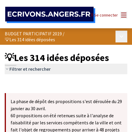
Panneau de gestion des cookies
Menu
Se connecter
BUDGET PARTICIPATIF 2019
/
Menu p
💡Les 314 idées déposées
💡Les 314 idées déposées
Filtrer et rechercher
La phase de dépôt des propositions s'est déroulée du 29
janvier au 30 avril.
60 propositions on été retenues suite à l'analyse de
faisabilité par les services compétents de la ville et ont
fait l'objet de regroupements pour arriver à 48 projets