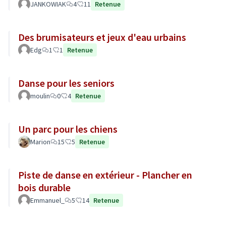
JANKOWIAK
4
11
Retenue
Des brumisateurs et jeux d'eau urbains
Edg
1
1
Retenue
Danse pour les seniors
moulin
0
4
Retenue
Un parc pour les chiens
Marion
15
5
Retenue
Piste de danse en extérieur - Plancher en
bois durable
Emmanuel_
5
14
Retenue